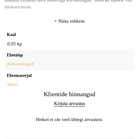
Kaunilt varjatud tiiva motiiviga kõrvarõngad. Sobivad lapsele või
täiskasvanule.
Näita rohkem
Kaal
0,05 kg
Ehetüüp
Kõrvarõngad
Ehtematerjal
Silver
Klientide hinnangud
Kirjuta arvustus
Hetkel ei ole veel ühtegi arvustust.