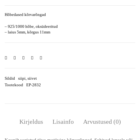
Hõbedased kõrvarõngad
– 925/1000 hõbe, oksüdeeritud
– laius 5mm, kõrgus 11mm
Sildid
siipi
,
siivet
Tootekood
EP-2832
Kirjeldus
Lisainfo
Arvustused (0)