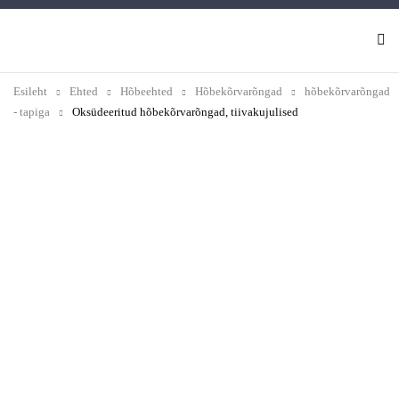
Esileht
Ehted
Hõbeehted
Hõbekõrvarõngad
hõbekõrvarõngad
- tapiga
Oksüdeeritud hõbekõrvarõngad, tiivakujulised