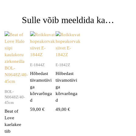
Sulle võib meeldida ka…
E-1844Z
E-1842Z
Hõbedast
Hõbedast
tiivamotiivi
tiivamotiivi
ga
ga
BOL-
kõrvarõnga
kõrvarõnga
N0648Z/40-
d
d
45cm
59,00
€
49,00
€
Beat of
Love
kaelakee
tiib