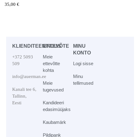
35,00
€
KLIENDITEENINDUS
ETTEVÕTE
MINU
KONTO
Meie
+372 5093
ettevõtte
Logi sisse
509
kohta
Minu
info@auerman.ee
Meie
tellimused
Kanali tee 6,
tugevused
Tallinn,
Kandideeri
Eesti
edasimüüjaks
Kaubamärk
Pildipank