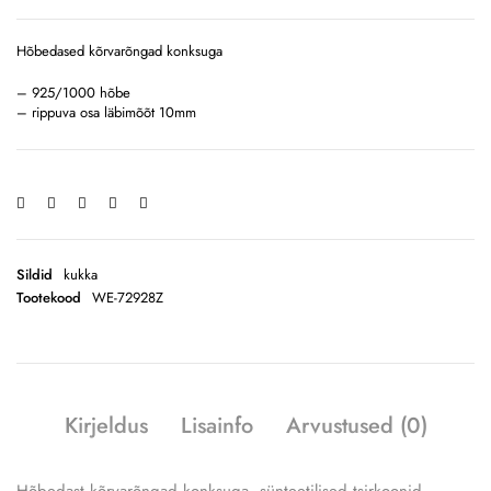
Hõbedased kõrvarõngad konksuga
– 925/1000 hõbe
– rippuva osa läbimõõt 10mm
Sildid
kukka
Tootekood
WE-72928Z
Kirjeldus
Lisainfo
Arvustused (0)