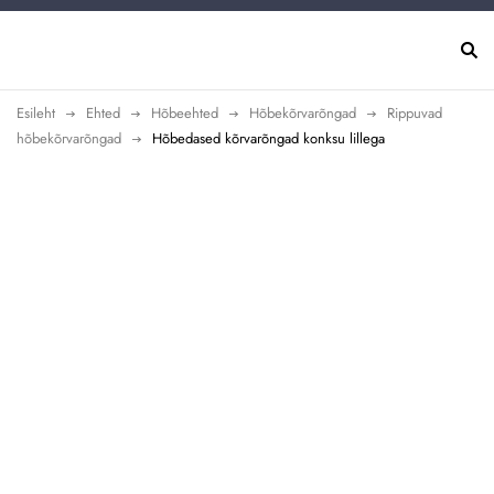
Esileht
Ehted
Hõbeehted
Hõbekõrvarõngad
Rippuvad
hõbekõrvarõngad
Hõbedased kõrvarõngad konksu lillega