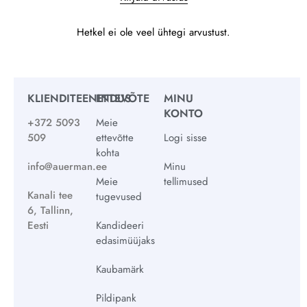
Hetkel ei ole veel ühtegi arvustust.
KLIENDITEENINDUS
ETTEVÕTE
MINU
KONTO
+372 5093
Meie
509
ettevõtte
Logi sisse
kohta
info@auerman.ee
Minu
Meie
tellimused
Kanali tee
tugevused
6, Tallinn,
Eesti
Kandideeri
edasimüüjaks
Kaubamärk
Pildipank