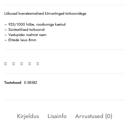
Lõbusad koerateemalised kõrvarõngad tsirkoonidega
– 925/1000 hõbe, roodiumiga kaetud
– Sünteetilised tsirkoonid
– Vastupidav malmist raam
– Ehtede laius 8mm
Tootekood
E-5858Z
Kirjeldus
Lisainfo
Arvustused (0)