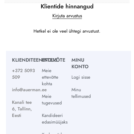
Klientide hinnangud
Kirjuta arvustus
Hetkel ei ole veel ühtegi arvustust.
KLIENDITEENINDUS
ETTEVÕTE
MINU
KONTO
+372 5093
Meie
509
ettevõtte
Logi sisse
kohta
info@auerman.ee
Minu
Meie
tellimused
Kanali tee
tugevused
6, Tallinn,
Eesti
Kandideeri
edasimüüjaks