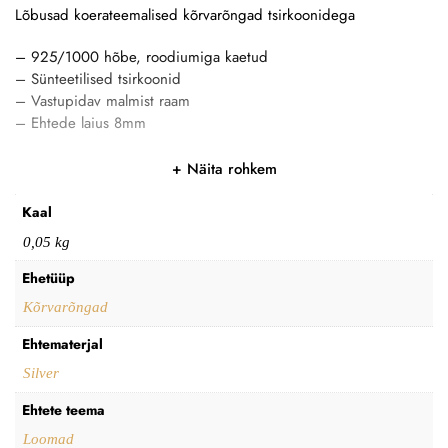
Lõbusad koerateemalised kõrvarõngad tsirkoonidega
– 925/1000 hõbe, roodiumiga kaetud
– Sünteetilised tsirkoonid
– Vastupidav malmist raam
– Ehtede laius 8mm
Näita rohkem
Kaal
0,05 kg
Ehetüüp
Kõrvarõngad
Ehtematerjal
Silver
Ehtete teema
Loomad