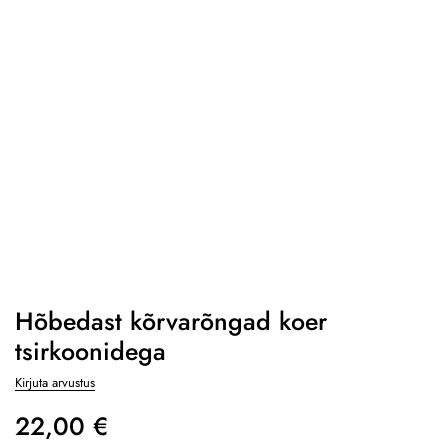
Hõbedast kõrvarõngad koer
tsirkoonidega
Kirjuta arvustus
22,00
€