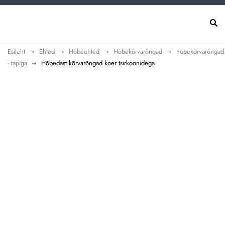
Esileht
Ehted
Hõbeehted
Hõbekõrvarõngad
hõbekõrvarõngad
- tapiga
Hõbedast kõrvarõngad koer tsirkoonidega