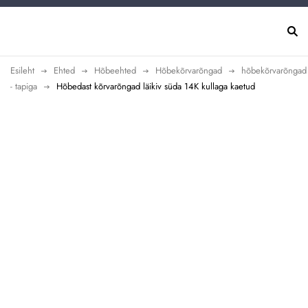
Esileht
Ehted
Hõbeehted
Hõbekõrvarõngad
hõbekõrvarõngad
- tapiga
Hõbedast kõrvarõngad läikiv süda 14K kullaga kaetud
Uus