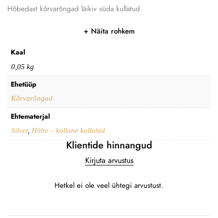
Hõbedast kõrvarõngad läikiv süda kullatud
Näita rohkem
Kaal
0,05 kg
Ehetüüp
Kõrvarõngad
Ehtematerjal
Silver
,
Hõbe – kollane kullatud
Klientide hinnangud
Kirjuta arvustus
Hetkel ei ole veel ühtegi arvustust.