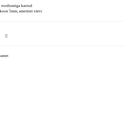
 roodiumiga kaetud
irkoon 5mm, ametüsti värvi
5amet