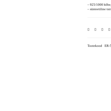
– 925/1000 hõbe,
– sünteetiline ts
Tootekood
ER-