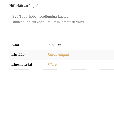
Hõbekõrvarõngad
– 925/1000 hõbe, roodiumiga kaetud
– sünteetiline tsirkoonium 5mm, ametüsti värvi
0,025 kg
Kaal
Ehetüüp
Kõrvarõngad
Ehtematerjal
Silver