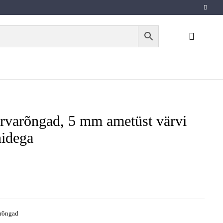
varõngad, 5 mm ametüst värvi
nidega
rõngad