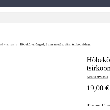
d - tapiga
Hõbekõrvarõngad, 5 mm ametüst värvi tsirkoonidega
Hõbekõr
tsirkoo
Kirjuta arvustus
19,00
€
Hõbedased kõrva