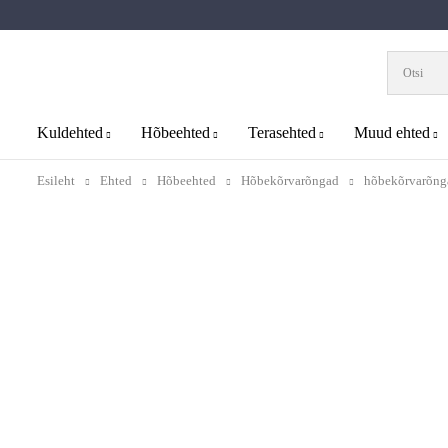
Kuldehted
Hõbeehted
Terasehted
Muud ehted
Esileht
Ehted
Hõbeehted
Hõbekõrvarõngad
hõbekõrvarõnga