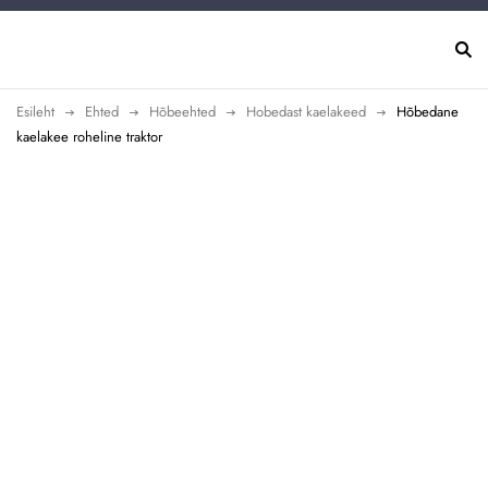
Esileht
Ehted
Hõbeehted
Hobedast kaelakeed
Hõbedane
kaelakee roheline traktor