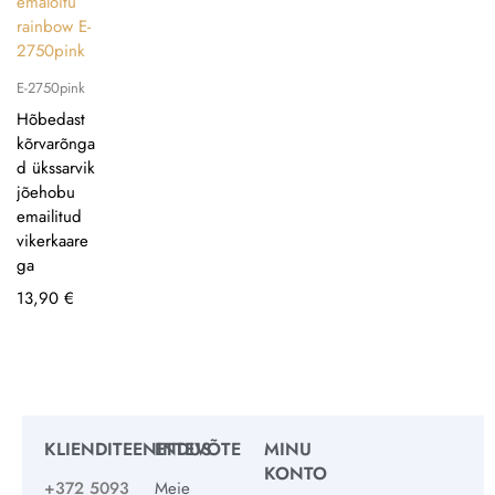
E-2750pink
Hõbedast
kõrvarõnga
d ükssarvik
jõehobu
emailitud
vikerkaare
ga
13,90
€
KLIENDITEENINDUS
ETTEVÕTE
MINU
KONTO
+372 5093
Meie