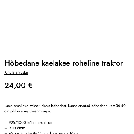
Hõbedane kaelakee roheline traktor
Kirjuta arvustus
24,00
€
Laste emailitud traktori ripats hõbedast. Kaasa arvatud hõbedane kett 36-40
cm pikkuse reguleerimisega.
– 925/1000 hõbe, emailitud
– laius 8mm
– kõrgus ilma ketita 11mm, koos ketiga 16mm