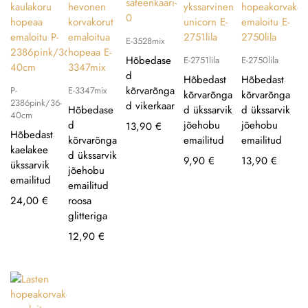
E-3528mix
Hõbedase
E-2751lila
E-2750lila
d
Hõbedast
Hõbedast
kõrvarõnga
P-
E-3347mix
kõrvarõnga
kõrvarõnga
2386pink/36-
d vikerkaar
Hõbedase
d ükssarvik
d ükssarvik
40cm
d
jõehobu
jõehobu
13,90
€
Hõbedast
kõrvarõnga
emailitud
emailitud
kaelakee
d ükssarvik
9,90
€
13,90
€
ükssarvik
jõehobu
emailitud
emailitud
24,00
€
roosa
glitteriga
12,90
€