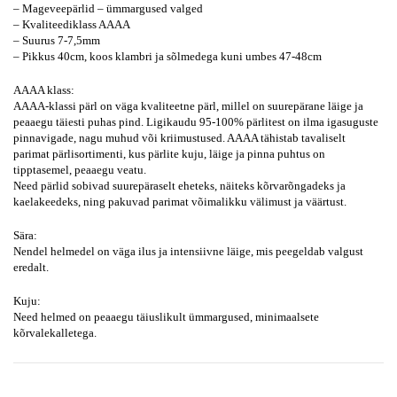
– Mageveepärlid – ümmargused valged
– Kvaliteediklass AAAA
– Suurus 7-7,5mm
– Pikkus 40cm, koos klambri ja sõlmedega kuni umbes 47-48cm
AAAA klass:
AAAA-klassi pärl on väga kvaliteetne pärl, millel on suurepärane läige ja
peaaegu täiesti puhas pind. Ligikaudu 95-100% pärlitest on ilma igasuguste
pinnavigade, nagu muhud või kriimustused.
AAAA tähistab tavaliselt
parimat pärlisortimenti, kus pärlite kuju, läige ja pinna puhtus on
tipptasemel, peaaegu veatu.
Need pärlid sobivad suurepäraselt eheteks, näiteks kõrvarõngadeks ja
kaelakeedeks, ning pakuvad parimat võimalikku välimust ja väärtust.
Sära:
Nendel helmedel on väga ilus ja intensiivne läige, mis peegeldab valgust
eredalt.
Kuju:
Need helmed on peaaegu täiuslikult ümmargused, minimaalsete
kõrvalekalletega.