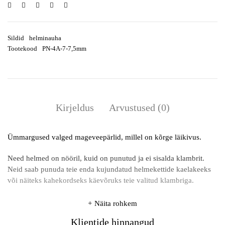
Sildid
helminauha
Tootekood
PN-4A-7-7,5mm
Kirjeldus
Arvustused (0)
Ümmargused valged mageveepärlid, millel on kõrge läikivus.
Need helmed on nööril, kuid on punutud ja ei sisalda klambrit.
Neid saab punuda teie enda kujundatud helmekettide kaelakeeks
või näiteks kahekordseks käevõruks teie valitud klambriga.
Näita rohkem
Klientide hinnangud