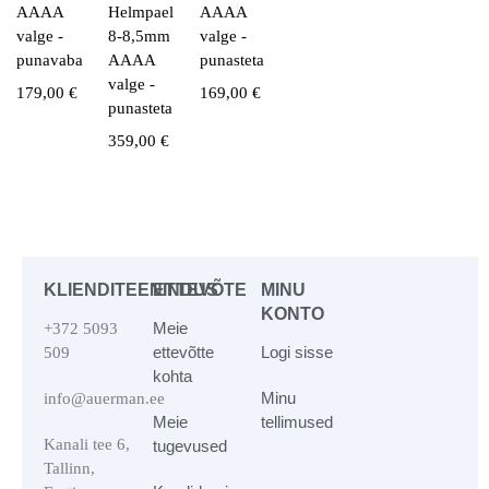
AAAA
Helmpael
AAAA
valge -
8-8,5mm
valge -
punavaba
AAAA
punasteta
valge -
179,00
€
169,00
€
punasteta
359,00
€
KLIENDITEENINDUS
ETTEVÕTE
MINU
KONTO
Meie
+372 5093
ettevõtte
Logi sisse
509
kohta
Minu
info@auerman.ee
Meie
tellimused
Kanali tee 6,
tugevused
Tallinn,