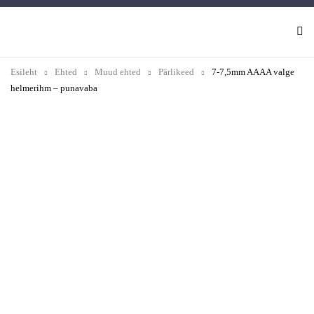
Esileht
Ehted
Muud ehted
Pärlikeed
7-7,5mm AAAA valge
helmerihm – punavaba