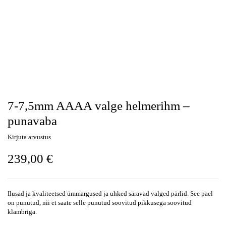
7-7,5mm AAAA valge helmerihm –
punavaba
Kirjuta arvustus
239,00
€
Ilusad ja kvaliteetsed ümmargused ja uhked säravad valged pärlid. See pael
on punutud, nii et saate selle punutud soovitud pikkusega soovitud
klambriga.