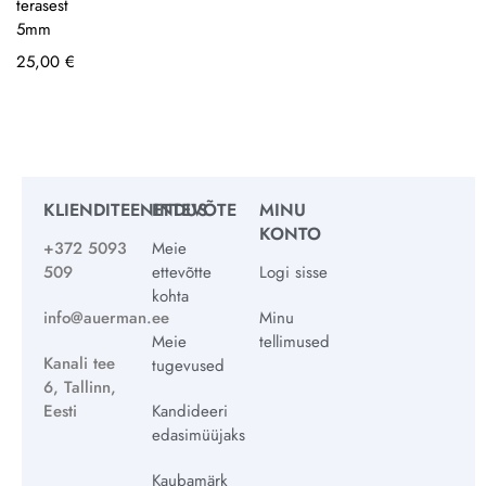
terasest
5mm
25,00
€
KLIENDITEENINDUS
ETTEVÕTE
MINU
KONTO
+372 5093
Meie
509
ettevõtte
Logi sisse
kohta
info@auerman.ee
Minu
Meie
tellimused
Kanali tee
tugevused
6, Tallinn,
Eesti
Kandideeri
edasimüüjaks
Kaubamärk