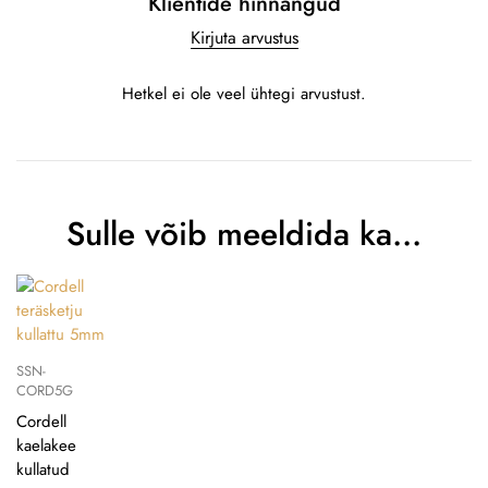
Klientide hinnangud
Kirjuta arvustus
Hetkel ei ole veel ühtegi arvustust.
Sulle võib meeldida ka…
SSN-
CORD5G
Cordell
kaelakee
kullatud