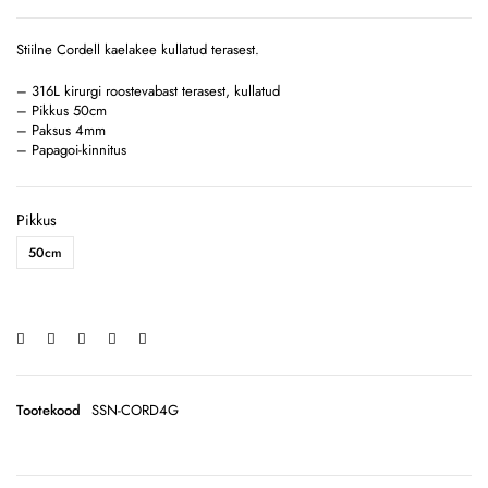
Stiilne Cordell kaelakee kullatud terasest.
– 316L kirurgi roostevabast terasest, kullatud
– Pikkus 50cm
– Paksus 4mm
– Papagoi-kinnitus
Pikkus
50cm
Tootekood
SSN-CORD4G