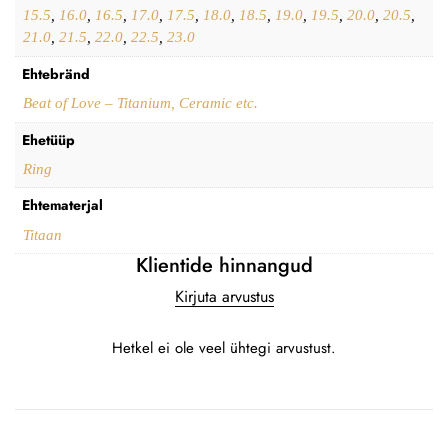
15.5
,
16.0
,
16.5
,
17.0
,
17.5
,
18.0
,
18.5
,
19.0
,
19.5
,
20.0
,
20.5
,
21.0
,
21.5
,
22.0
,
22.5
,
23.0
Ehtebränd
Beat of Love – Titanium, Ceramic etc.
Ehetüüp
Ring
Ehtematerjal
Titaan
Klientide hinnangud
Kirjuta arvustus
Hetkel ei ole veel ühtegi arvustust.