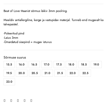
Beat of Love titaanist sõrmus läikiv 3mm poolring.
Meeldiv antiallergiline, kerge ja vastupidav materjal. Tunneb end mugavalt ka
talvepaistel.
-Poleeritud pind
-Laius 3mm
-Ümardatud sisepind = mugav istuvus
Sõrmuse suurus
15.5
16.0
16.5
17.0
17.5
18.0
18.5
19.0
19.5
20.0
20.5
21.0
21.5
22.0
22.5
23.0