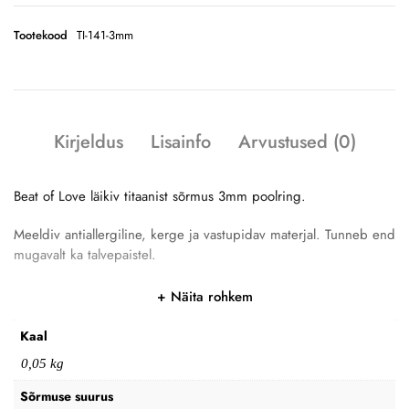
Tootekood
TI-141-3mm
Kirjeldus
Lisainfo
Arvustused (0)
Beat of Love läikiv titaanist sõrmus 3mm poolring.
Meeldiv antiallergiline, kerge ja vastupidav materjal. Tunneb end
mugavalt ka talvepaistel.
Näita rohkem
Kaal
0,05 kg
Sõrmuse suurus