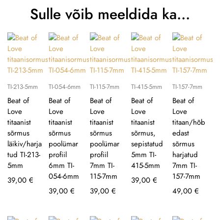
Sulle võib meeldida ka…
TI-213-5mm
TI-054-6mm
TI-115-7mm
TI-415-5mm
TI-157-7mm
Beat of
Beat of
Beat of
Beat of
Beat of
Love
Love
Love
Love
Love
titaanist
titaanist
titaanist
titaanist
titaan/hõb
sõrmus
sõrmus
sõrmus
sõrmus,
edast
läikiv/harja
poolümar
poolümar
sepistatud
sõrmus
tud TI-213-
profiil
profiil
5mm TI-
harjatud
5mm
6mm TI-
7mm TI-
415-5mm
7mm TI-
054-6mm
115-7mm
157-7mm
39,00
€
39,00
€
39,00
€
39,00
€
49,00
€