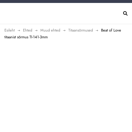
Esileht
Ehted
Muud ehted
Titaansõrmused
Beat of Love
titaanist sõrmus TI-141-3mm