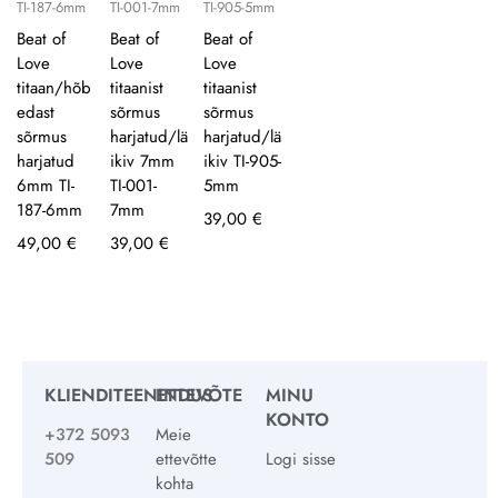
TI-187-6mm
TI-001-7mm
TI-905-5mm
Beat of
Beat of
Beat of
Love
Love
Love
titaan/hõb
titaanist
titaanist
edast
sõrmus
sõrmus
sõrmus
harjatud/lä
harjatud/lä
harjatud
ikiv 7mm
ikiv TI-905-
6mm TI-
TI-001-
5mm
187-6mm
7mm
39,00
€
49,00
€
39,00
€
KLIENDITEENINDUS
ETTEVÕTE
MINU
KONTO
+372 5093
Meie
509
ettevõtte
Logi sisse
kohta