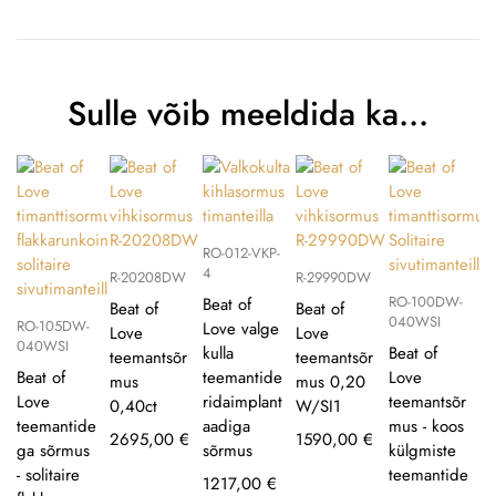
Sulle võib meeldida ka…
RO-012-VKP-
4
R-20208DW
R-29990DW
RO-100DW-
Beat of
Beat of
Beat of
040WSI
RO-105DW-
Love valge
Love
Love
040WSI
kulla
Beat of
teemantsõr
teemantsõr
Beat of
teemantide
Love
mus
mus 0,20
Love
ridaimplant
teemantsõr
0,40ct
W/SI1
teemantide
aadiga
mus - koos
2695,00
€
1590,00
€
ga sõrmus
sõrmus
külgmiste
- solitaire
teemantide
1217,00
€