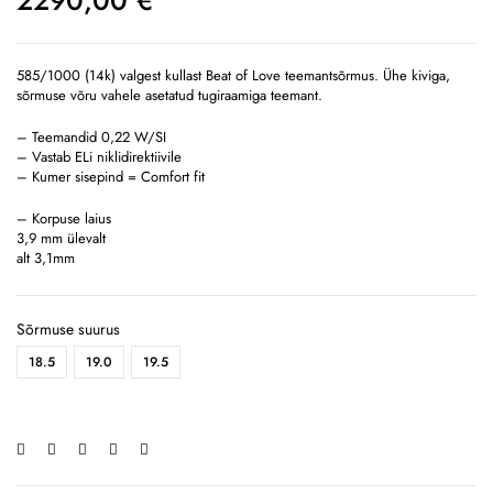
2290,00
€
585/1000 (14k) valgest kullast Beat of Love teemantsõrmus. Ühe kiviga,
sõrmuse võru vahele asetatud tugiraamiga teemant.
– Teemandid 0,22 W/SI
– Vastab ELi niklidirektiivile
– Kumer sisepind = Comfort fit
– Korpuse laius
3,9 mm ülevalt
alt 3,1mm
Sõrmuse suurus
18.5
19.0
19.5