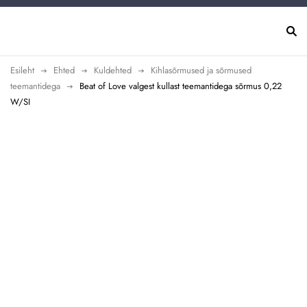
Esileht
Ehted
Kuldehted
Kihlasõrmused ja sõrmused
teemantidega
Beat of Love valgest kullast teemantidega sõrmus 0,22
W/SI