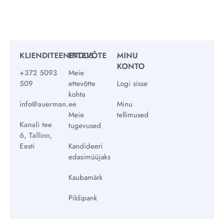
KLIENDITEENINDUS
ETTEVÕTE
MINU
KONTO
+372 5093
Meie
509
ettevõtte
Logi sisse
kohta
info@auerman.ee
Minu
Meie
tellimused
Kanali tee
tugevused
6, Tallinn,
Eesti
Kandideeri
edasimüüjaks
Kaubamärk
Pildipank