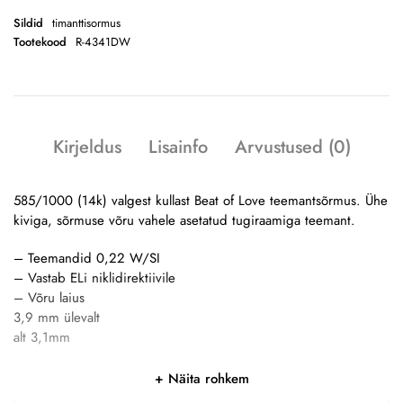
Sildid
timanttisormus
Tootekood
R-4341DW
Kirjeldus
Lisainfo
Arvustused (0)
585/1000 (14k) valgest kullast Beat of Love teemantsõrmus. Ühe
kiviga, sõrmuse võru vahele asetatud tugiraamiga teemant.
– Teemandid 0,22 W/SI
– Vastab ELi niklidirektiivile
– Võru laius
3,9 mm ülevalt
alt 3,1mm
Näita rohkem