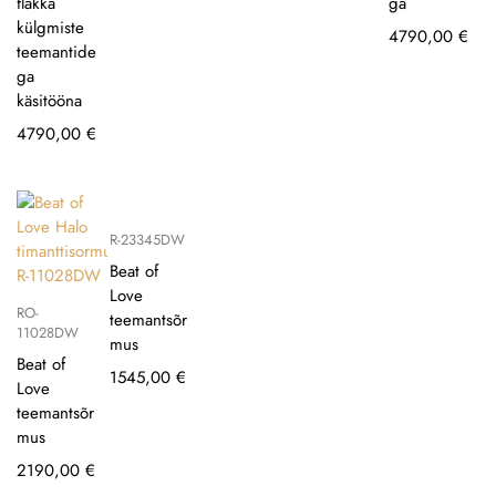
flakka
ga
külgmiste
4790,00
€
teemantide
ga
käsitööna
4790,00
€
R-23345DW
Beat of
Love
RO-
teemantsõr
11028DW
mus
Beat of
1545,00
€
Love
teemantsõr
mus
2190,00
€