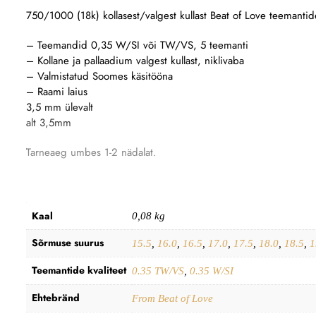
750/1000 (18k) kollasest/valgest kullast Beat of Love teemanti
– Teemandid 0,35 W/SI või TW/VS, 5 teemanti
– Kollane ja pallaadium valgest kullast, niklivaba
– Valmistatud Soomes käsitööna
– Raami laius
3,5 mm ülevalt
alt 3,5mm
Tarneaeg umbes 1-2 nädalat.
Kaal
0,08 kg
Sõrmuse suurus
15.5
,
16.0
,
16.5
,
17.0
,
17.5
,
18.0
,
18.5
,
1
Teemantide kvaliteet
0.35 TW/VS
,
0.35 W/SI
Ehtebränd
From Beat of Love