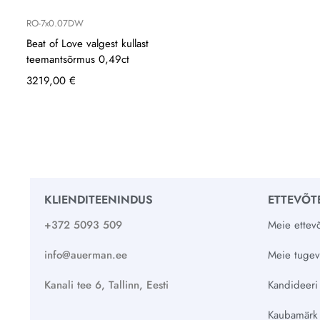
RO-7x0.07DW
Beat of Love valgest kullast
teemantsõrmus 0,49ct
3219,00
€
KLIENDITEENINDUS
ETTEVÕT
+372 5093 509
Meie ettevõ
info@auerman.ee
Meie tuge
Kanali tee 6, Tallinn, Eesti
Kandideeri
Kaubamärk