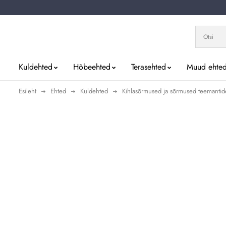
Kuldehted
Hõbeehted
Terasehted
Muud ehte
Esileht
Ehted
Kuldehted
Kihlasõrmused ja sõrmused teemanti