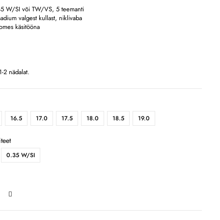
5 W/SI või TW/VS, 5 teemanti
adium valgest kullast, niklivaba
omes käsitööna
-2 nädalat.
16.5
17.0
17.5
18.0
18.5
19.0
teet
0.35 W/SI