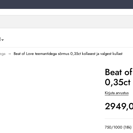
d
dega
Beat of Love teemantidega sõrmus 0,35ct kollasest ja valgest kullast
Beat o
0,35ct 
Kirjuta arvustus
2949,
750/1000 (18k) k