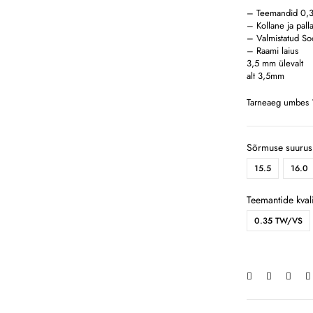
– Teemandid 0,3
– Kollane ja palla
– Valmistatud So
– Raami laius
3,5 mm ülevalt
alt 3,5mm
Tarneaeg umbes 1
Sõrmuse suurus
15.5
16.0
Teemantide kvali
0.35 TW/VS