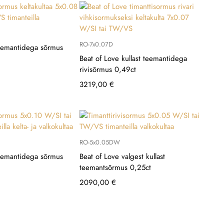
RO-7x0.07D
teemantidega sõrmus
Beat of Love kullast teemantidega
rivisõrmus 0,49ct
3219,00
€
RO-5x0.05DW
teemantidega sõrmus
Beat of Love valgest kullast
teemantsõrmus 0,25ct
2090,00
€