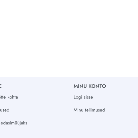
E
MINU KONTO
tte kohta
Logi sisse
vused
Minu tellimused
 edasimüüjaks