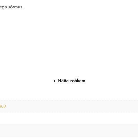
dega sõrmus.
Näita rohkem
9.0