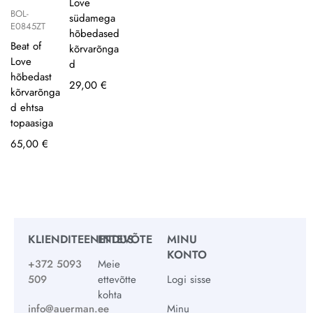
Love
BOL-
südamega
E0845ZT
hõbedased
Beat of
kõrvarõnga
Love
d
hõbedast
29,00
€
kõrvarõnga
d ehtsa
topaasiga
65,00
€
KLIENDITEENINDUS
ETTEVÕTE
MINU
KONTO
+372 5093
Meie
509
ettevõtte
Logi sisse
kohta
info@auerman.ee
Minu