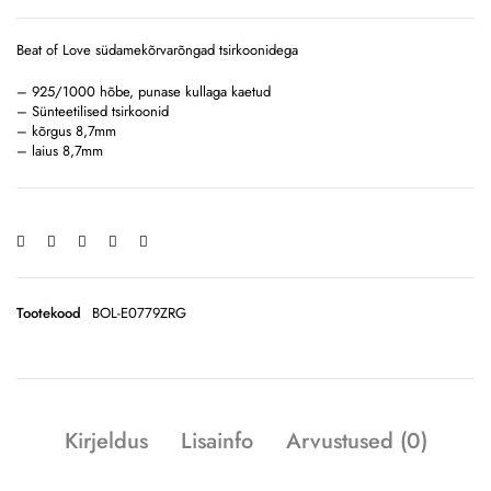
Beat of Love südamekõrvarõngad tsirkoonidega
– 925/1000 hõbe, punase kullaga kaetud
– Sünteetilised tsirkoonid
– kõrgus 8,7mm
– laius 8,7mm
Tootekood
BOL-E0779ZRG
Kirjeldus
Lisainfo
Arvustused (0)