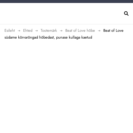
Esileht
Ehted
Tootemärk
Beat of Love hõbe
Beat of Love
südame kõrvarõngad hõbedast, punase kullaga kaetud