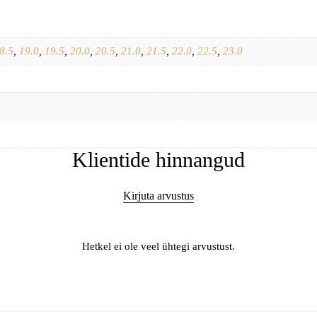
8.5
,
19.0
,
19.5
,
20.0
,
20.5
,
21.0
,
21.5
,
22.0
,
22.5
,
23.0
Klientide hinnangud
Kirjuta arvustus
Hetkel ei ole veel ühtegi arvustust.