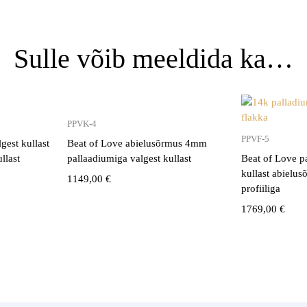
Sulle võib meeldida ka…
PPVK-4
PPVF-5
gest kullast
Beat of Love abielusõrmus 4mm
llast
pallaadiumiga valgest kullast
Beat of Love p
kullast abielu
1149,00
€
profiiliga
1769,00
€