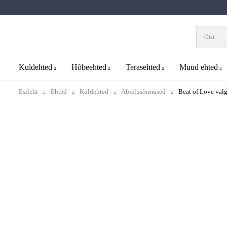
Kuldehted
Hõbeehted
Terasehted
Muud ehted
Esileht
Ehted
Kuldehted
Abielusõrmused
Beat of Love val