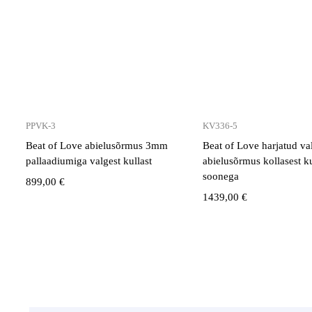
PPVK-3
KV336-5
Beat of Love abielusõrmus 3mm
Beat of Love harjatud val
pallaadiumiga valgest kullast
abielusõrmus kollasest ku
soonega
899,00
€
1439,00
€