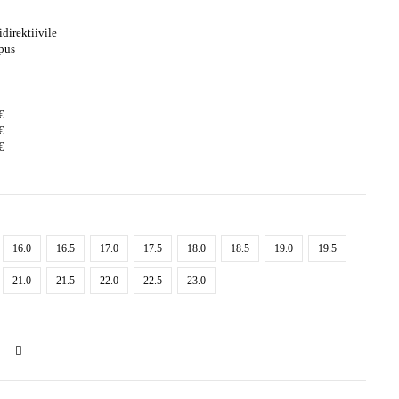
idirektiivile
pus
€
€
€
16.0
16.5
17.0
17.5
18.0
18.5
19.0
19.5
21.0
21.5
22.0
22.5
23.0