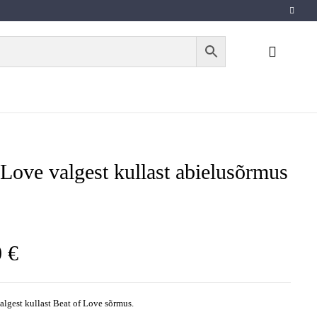
 Love valgest kullast abielusõrmus
0
€
lgest kullast Beat of Love sõrmus.