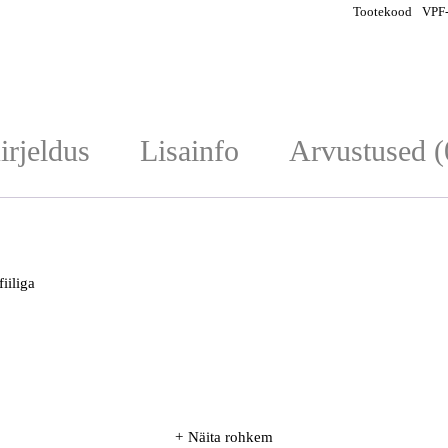
Tootekood
VPF
irjeldus
Lisainfo
Arvustused (
iiliga
Näita rohkem