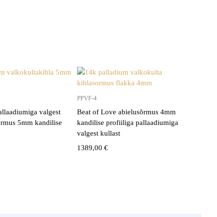
PPVF-4
allaadiumiga valgest
Beat of Love abielusõrmus 4mm
sõrmus 5mm kandilise
kandilise profiiliga pallaadiumiga
valgest kullast
1389,00
€