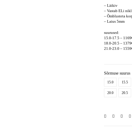
– Läikiv
– Vastab ELi nikl
– Õmblusteta kor
– Laius 5mm
suurused:
15.0-17.5 – 1169
18.0-20.5 – 1379
21.0-23.0 – 1559
Sõrmuse suurus
15.0
15.5
20.0
20.5