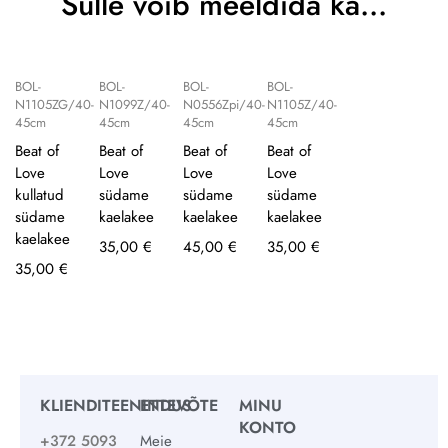
Sulle võib meeldida ka…
BOL-
BOL-
BOL-
BOL-
N1105ZG/40-
N1099Z/40-
N0556Zpi/40-
N1105Z/40-
45cm
45cm
45cm
45cm
Beat of
Beat of
Beat of
Beat of
Love
Love
Love
Love
kullatud
südame
südame
südame
südame
kaelakee
kaelakee
kaelakee
kaelakee
35,00
€
45,00
€
35,00
€
35,00
€
KLIENDITEENINDUS
ETTEVÕTE
MINU
KONTO
+372 5093
Meie