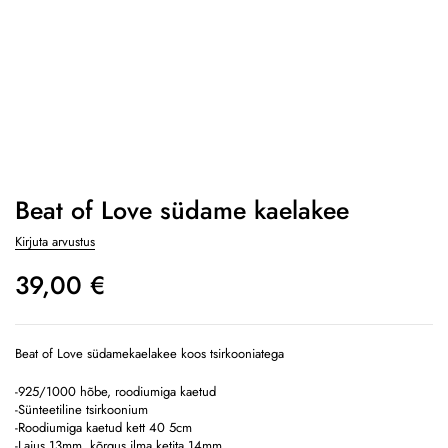
Beat of Love südame kaelakee
Kirjuta arvustus
39,00
€
Beat of Love südamekaelakee koos tsirkooniatega
-925/1000 hõbe, roodiumiga kaetud
-Sünteetiline tsirkoonium
-Roodiumiga kaetud kett 40 5cm
-Laius 13mm, kõrgus ilma ketita 14mm