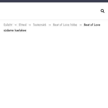
Esileht
Ehted
Tootemärk
Beat of Love hõbe
Beat of Love
südame kaelakee