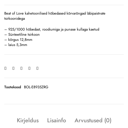
Beat of Love kahetoonilised hõbedased kõrvarõngad läbipaistvate
tsirkoonidega
– 925/1000 hõbedast, roodiumiga ja punase kullaga kaetud
– Sünteetiline tsirkoon
– kõrgus 12,8mm
– laius 5,3mm
Tootekood
BOL-E8935ZRG
Kirjeldus
Lisainfo
Arvustused (0)