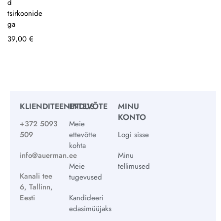
d
tsirkoonide
ga
39,00
€
KLIENDITEENINDUS
ETTEVÕTE
MINU
KONTO
+372 5093
Meie
509
ettevõtte
Logi sisse
kohta
info@auerman.ee
Minu
Meie
tellimused
Kanali tee
tugevused
6, Tallinn,
Eesti
Kandideeri
edasimüüjaks