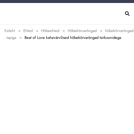
Esileht
Ehted
Hõbeehted
Hõbekõrvarõngad
hõbekõrvarõngad
- tapiga
Beat of Love kahevärvilised hõbekõrvarõngad tsirkoonidega