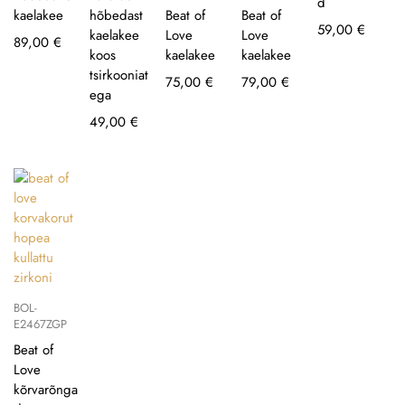
d
kaelakee
hõbedast
Beat of
Beat of
59,00
€
kaelakee
Love
Love
89,00
€
koos
kaelakee
kaelakee
tsirkooniat
75,00
€
79,00
€
ega
49,00
€
BOL-
E2467ZGP
Beat of
Love
kõrvarõnga