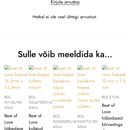
Kirjuta arvustus
Hetkel ei ole veel ühtegi arvustust.
Sulle võib meeldida ka…
BOL-
BOL-
BOL-E1134
N1134/40-
N2467ZGP/40-
Beat of
45cm
45cm
Love
Beat of
Beat of
BOL-
BOL-
hõbedased
N2656ZRG/40-
N2471Z/40-
Love
Love
kõrvarõnga
45cm
45cm
hõbedane
kullatud