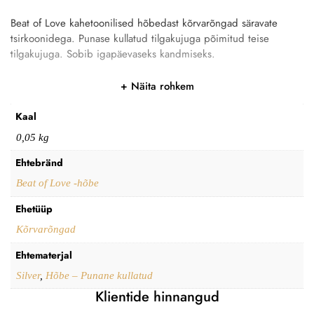
Beat of Love kahetoonilised hõbedast kõrvarõngad säravate
tsirkoonidega. Punase kullatud tilgakujuga põimitud teise
tilgakujuga. Sobib igapäevaseks kandmiseks.
Näita rohkem
Kaal
0,05 kg
Ehtebränd
Beat of Love -hõbe
Ehetüüp
Kõrvarõngad
Ehtematerjal
Silver
,
Hõbe – Punane kullatud
Klientide hinnangud