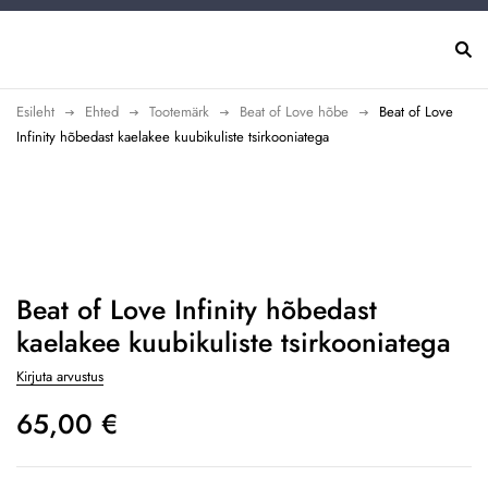
Esileht
Ehted
Tootemärk
Beat of Love hõbe
Beat of Love
Infinity hõbedast kaelakee kuubikuliste tsirkooniatega
Beat of Love Infinity hõbedast
kaelakee kuubikuliste tsirkooniatega
Kirjuta arvustus
65,00
€