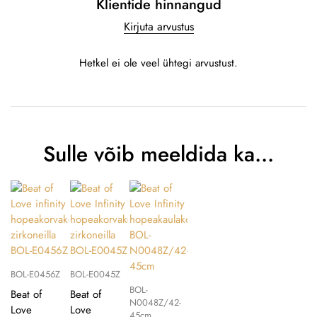
Klientide hinnangud
Kirjuta arvustus
Hetkel ei ole veel ühtegi arvustust.
Sulle võib meeldida ka…
BOL-E0456Z
BOL-E0045Z
BOL-
Beat of
Beat of
N0048Z/42-
Love
Love
45cm