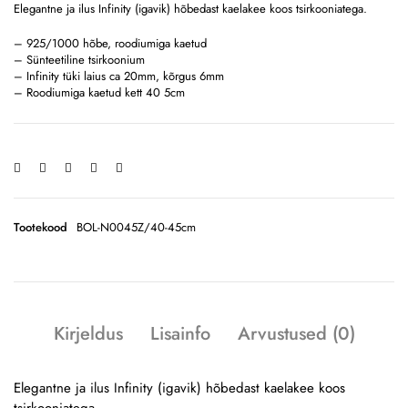
Elegantne ja ilus Infinity (igavik) hõbedast kaelakee koos tsirkooniatega.
– 925/1000 hõbe, roodiumiga kaetud
– Sünteetiline tsirkoonium
– Infinity tüki laius ca 20mm, kõrgus 6mm
– Roodiumiga kaetud kett 40 5cm
Tootekood
BOL-N0045Z/40-45cm
Kirjeldus
Lisainfo
Arvustused (0)
Elegantne ja ilus Infinity (igavik) hõbedast kaelakee koos
tsirkooniatega.