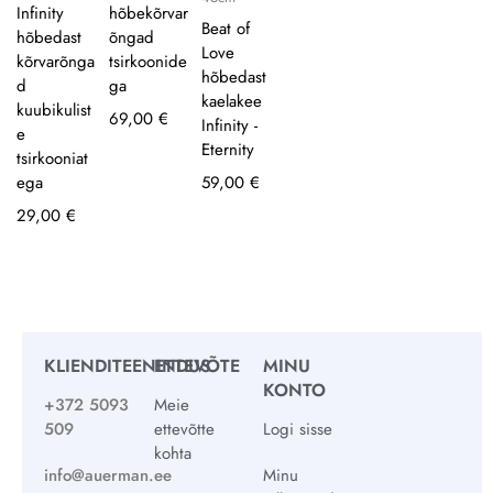
Infinity
hõbekõrvar
Beat of
hõbedast
õngad
Love
kõrvarõnga
tsirkoonide
hõbedast
d
ga
kaelakee
kuubikulist
69,00
€
Infinity -
e
Eternity
tsirkooniat
ega
59,00
€
29,00
€
KLIENDITEENINDUS
ETTEVÕTE
MINU
KONTO
+372 5093
Meie
509
ettevõtte
Logi sisse
kohta
info@auerman.ee
Minu