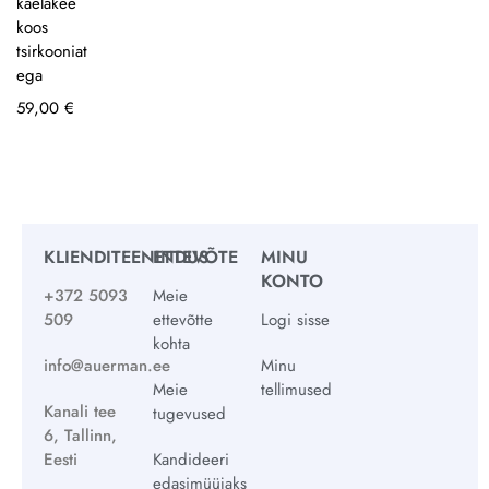
kaelakee
koos
tsirkooniat
ega
59,00
€
KLIENDITEENINDUS
ETTEVÕTE
MINU
KONTO
+372 5093
Meie
509
ettevõtte
Logi sisse
kohta
info@auerman.ee
Minu
Meie
tellimused
Kanali tee
tugevused
6, Tallinn,
Eesti
Kandideeri
edasimüüjaks