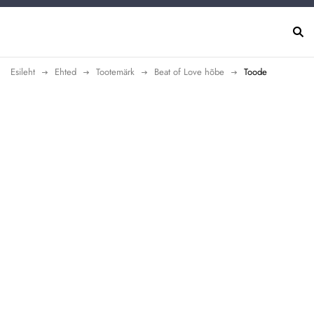
Esileht
Ehted
Tootemärk
Beat of Love hõbe
Toode