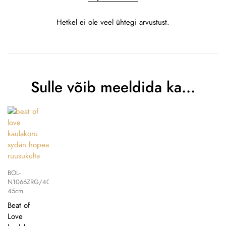
Hetkel ei ole veel ühtegi arvustust.
Sulle võib meeldida ka…
BOL-
N1066ZRG/40-
45cm
Beat of
Love