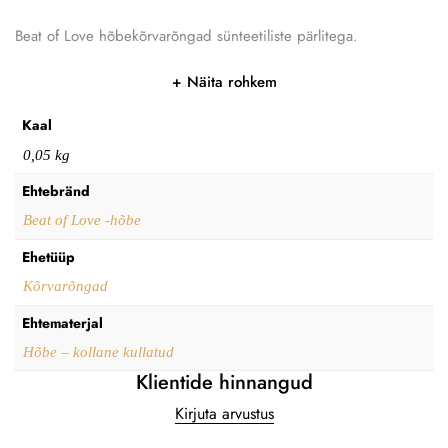
Beat of Love hõbekõrvarõngad sünteetiliste pärlitega.
Näita rohkem
Kaal
0,05 kg
Ehtebränd
Beat of Love -hõbe
Ehetüüp
Kõrvarõngad
Ehtematerjal
Hõbe – kollane kullatud
Klientide hinnangud
Kirjuta arvustus