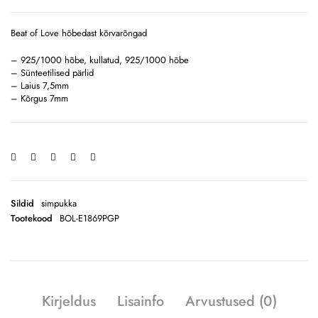
Beat of Love hõbedast kõrvarõngad
– 925/1000 hõbe, kullatud, 925/1000 hõbe
– Sünteetilised pärlid
– Laius 7,5mm
– Kõrgus 7mm
Sildid
simpukka
Tootekood
BOL-E1869PGP
Kirjeldus
Lisainfo
Arvustused (0)