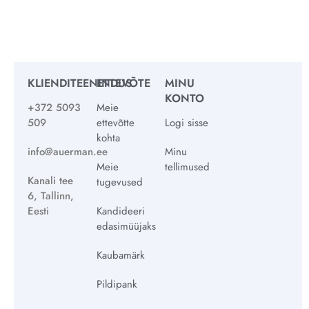
KLIENDITEENINDUS
ETTEVÕTE
MINU
KONTO
+372 5093
Meie
509
ettevõtte
Logi sisse
kohta
info@auerman.ee
Minu
Meie
tellimused
Kanali tee
tugevused
6, Tallinn,
Eesti
Kandideeri
edasimüüjaks
Kaubamärk
Pildipank