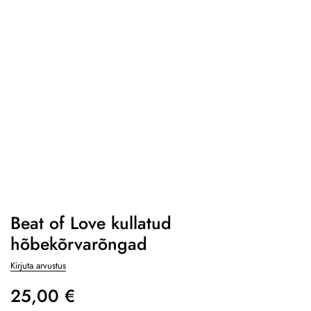
Beat of Love kullatud
hõbekõrvarõngad
Kirjuta arvustus
25,00
€