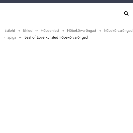
Esileht
Ehted
Hõbeehted
Hõbekõrvarõngad
hõbekõrvarõngad
- tapiga
Beat of Love kullatud hõbekõrvarõngad