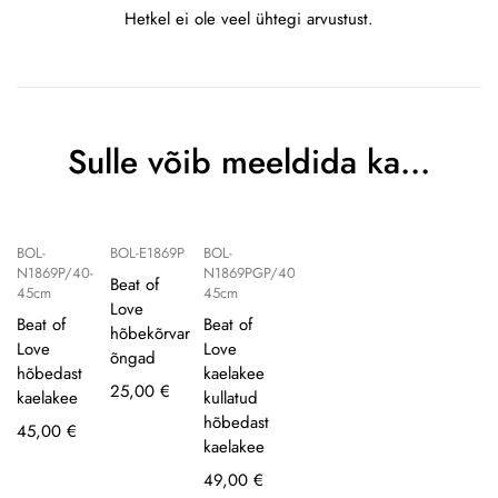
Hetkel ei ole veel ühtegi arvustust.
Sulle võib meeldida ka…
BOL-
BOL-E1869P
BOL-
N1869P/40-
N1869PGP/40-
Beat of
45cm
45cm
Love
Beat of
Beat of
hõbekõrvar
Love
Love
õngad
hõbedast
kaelakee
25,00
€
kaelakee
kullatud
hõbedast
45,00
€
kaelakee
49,00
€