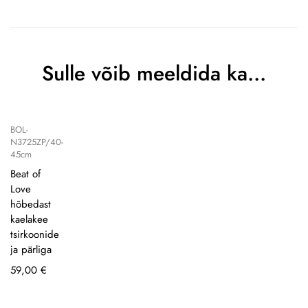
Sulle võib meeldida ka…
BOL-
N3725ZP/40-
45cm
Beat of
Love
hõbedast
kaelakee
tsirkoonide
ja pärliga
59,00
€