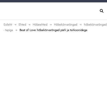
Esileht
Ehted
Hõbeehted
Hõbekõrvarõngad
hõbekõrvarõngad
- tapiga
Beat of Love hõbekõrvarõngad pärli ja tsirkoonidega