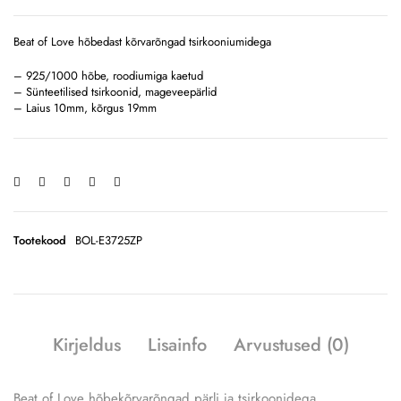
Beat of Love hõbedast kõrvarõngad tsirkooniumidega
– 925/1000 hõbe, roodiumiga kaetud
– Sünteetilised tsirkoonid, mageveepärlid
– Laius 10mm, kõrgus 19mm
Tootekood
BOL-E3725ZP
Kirjeldus
Lisainfo
Arvustused (0)
Beat of Love hõbekõrvarõngad pärli ja tsirkoonidega