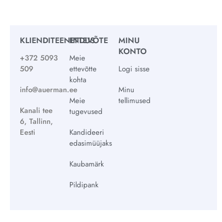
KLIENDITEENINDUS
ETTEVÕTE
MINU
KONTO
+372 5093
Meie
509
ettevõtte
Logi sisse
kohta
info@auerman.ee
Minu
Meie
tellimused
Kanali tee
tugevused
6, Tallinn,
Eesti
Kandideeri
edasimüüjaks
Kaubamärk
Pildipank