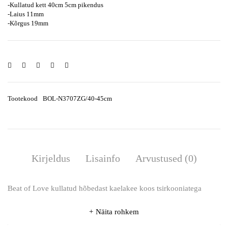
-Kullatud kett 40cm 5cm pikendus
-Laius 11mm
-Kõrgus 19mm
Tootekood
BOL-N3707ZG/40-45cm
Kirjeldus
Lisainfo
Arvustused (0)
Beat of Love kullatud hõbedast kaelakee koos tsirkooniatega
Näita rohkem