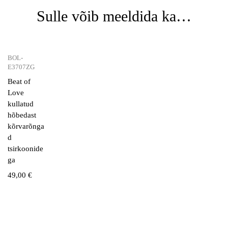
Sulle võib meeldida ka…
BOL-
E3707ZG
Beat of
Love
kullatud
hõbedast
kõrvarõnga
d
tsirkoonide
ga
49,00
€