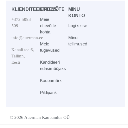
KLIENDITEENINDUS
ETTEVÕTE
MINU
KONTO
Meie
+372 5093
ettevõtte
Logi sisse
509
kohta
Minu
info@auerman.ee
Meie
tellimused
Kanali tee 6,
tugevused
Tallinn,
Kandideeri
Eesti
edasimüüjaks
Kaubamärk
Pildipank
© 2026 Auerman Kaubandus OÜ