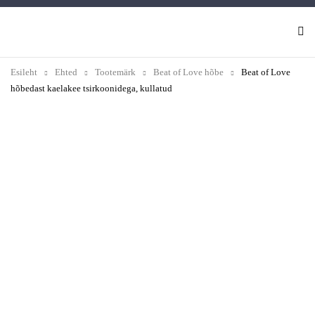
Esileht
Ehted
Tootemärk
Beat of Love hõbe
Beat of Love
hõbedast kaelakee tsirkoonidega, kullatud