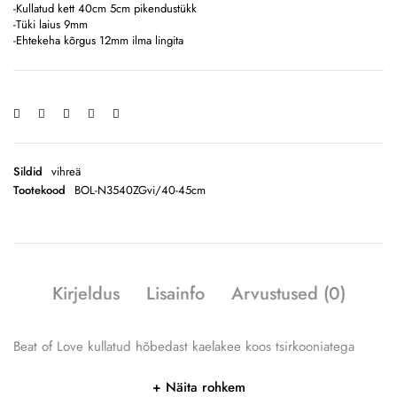
-Kullatud kett 40cm 5cm pikendustükk
-Tüki laius 9mm
-Ehtekeha kõrgus 12mm ilma lingita
Sildid
vihreä
Tootekood
BOL-N3540ZGvi/40-45cm
Kirjeldus
Lisainfo
Arvustused (0)
Beat of Love kullatud hõbedast kaelakee koos tsirkooniatega
Näita rohkem