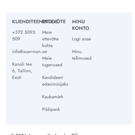
KLIENDITEENINDUS
ETTEVÕTE
MINU
KONTO
+372 5093
Meie
509
ettevõtte
Logi sisse
kohta
info@auerman.ee
Minu
Meie
tellimused
Kanali tee
tugevused
6, Tallinn,
Eesti
Kandideeri
edasimüüjaks
Kaubamärk
Pildipank