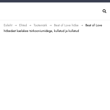
Esileht
Ehted
Tootemärk
Beat of Love hõbe
Beat of Love
hõbedast kaelakee tsirkooniumidega, kullatud ja kullatud