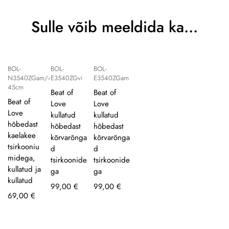
Sulle võib meeldida ka…
BOL-
BOL-
BOL-
N3540ZGam/40-
E3540ZGvi
E3540ZGam
45cm
Beat of
Beat of
Beat of
Love
Love
Love
kullatud
kullatud
hõbedast
hõbedast
hõbedast
kaelakee
kõrvarõnga
kõrvarõnga
tsirkooniu
d
d
midega,
tsirkoonide
tsirkoonide
kullatud ja
ga
ga
kullatud
99,00
€
99,00
€
69,00
€