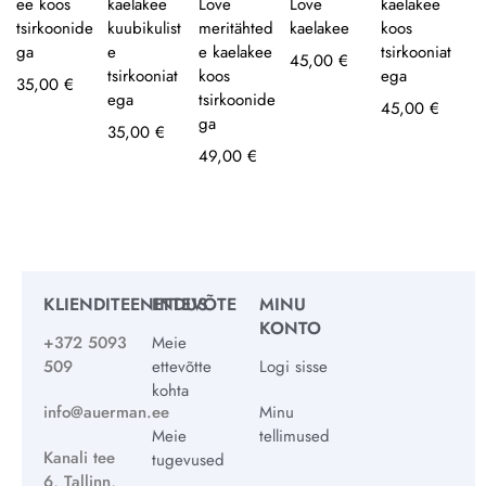
ee koos
kaelakee
Love
Love
kaelakee
tsirkoonide
kuubikulist
meritähted
kaelakee
koos
ga
e
e kaelakee
tsirkooniat
45,00
€
tsirkooniat
koos
ega
35,00
€
ega
tsirkoonide
45,00
€
ga
35,00
€
49,00
€
KLIENDITEENINDUS
ETTEVÕTE
MINU
KONTO
+372 5093
Meie
509
ettevõtte
Logi sisse
kohta
info@auerman.ee
Minu
Meie
tellimused
Kanali tee
tugevused
6, Tallinn,