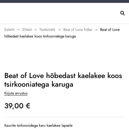
Esileht
Ehted
Tootemärk
Beat of Love hõbe
Beat of Love
hõbedast kaelakee koos tsirkooniatega karuga
Uus
Beat of Love hõbedast kaelakee koos
tsirkooniatega karuga
Kirjuta arvustus
39,00
€
Kaunite tsirkoonidega karu kaelakee lapsele