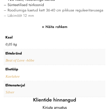
– Sünteetilised tsirkoonid
– Roodiumiga kaetud kett 36-40 cm pikkuse reguleeritavusega
– Läbimõõt 12 mm
Näita rohkem
Kaal
0,05 kg
Ehtebränd
Beat of Love -hõbe
Ehetüüp
Kaelakee
Ehtematerjal
Silver
Klientide hinnangud
Kirjuta arvustus