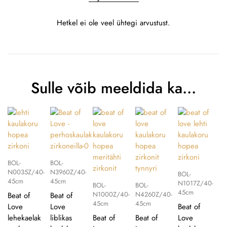
Hetkel ei ole veel ühtegi arvustust.
Sulle võib meeldida ka…
BOL-
BOL-
N0035Z/40-
N3960Z/40-
BOL-
45cm
45cm
N1017Z/40-
BOL-
BOL-
45cm
N1000Z/40-
N4260Z/40-
Beat of
Beat of
45cm
45cm
Love
Love
Beat of
lehekaelak
liblikas
Beat of
Beat of
Love