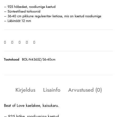
– 925 hõbedast, roodiumiga kaetud
– Sünteetilised tsirkoonid
– 36-40 cm pikkune reguleeritav ketiosa, mis on kaetud roodiumiga
– Läbimõõt 12 mm
Tootekood
BOL-N4365Z/36-40cm
Kirjeldus
Lisainfo
Arvustused (0)
Beat of Love kaelakee, kaisukaru.
– 925 hõbe, roodiumiga kaetud