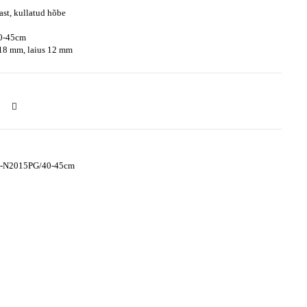
st, kullatud hõbe
40-45cm
 18 mm, laius 12 mm
-N2015PG/40-45cm