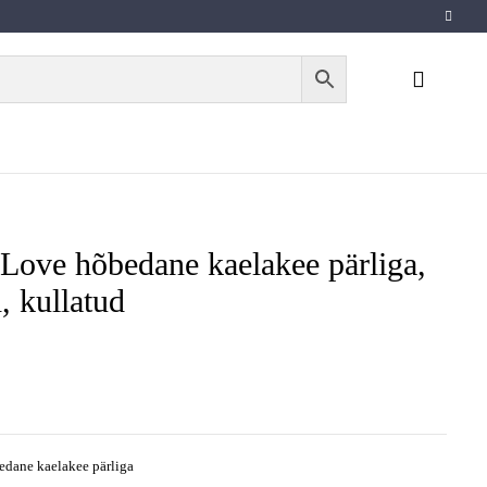
 Love hõbedane kaelakee pärliga,
, kullatud
edane kaelakee pärliga