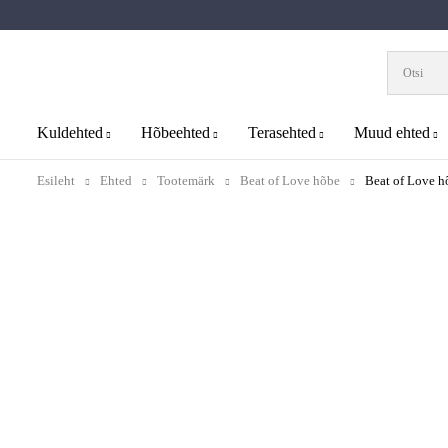
Kuldehted
Hõbeehted
Terasehted
Muud ehted
Esileht
Ehted
Tootemärk
Beat of Love hõbe
Beat of Love h