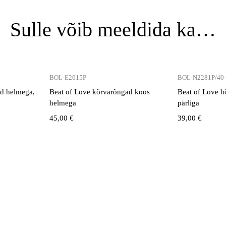
Sulle võib meeldida ka…
BOL-E2015P
BOL-N2281P/40
ad helmega,
Beat of Love kõrvarõngad koos
Beat of Love h
helmega
pärliga
45,00
€
39,00
€