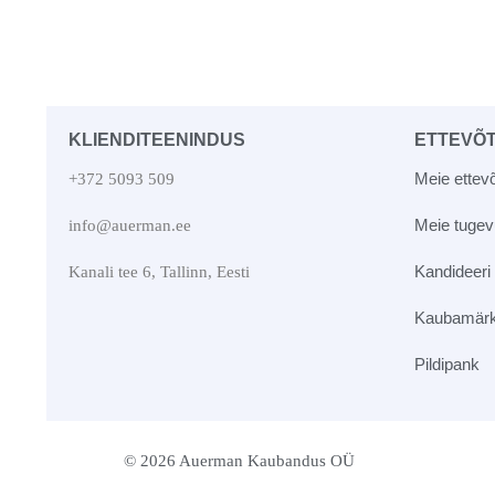
KLIENDITEENINDUS
ETTEVÕ
Meie ettevõ
+372 5093 509
Meie tuge
info@auerman.ee
Kandideeri
Kanali tee 6, Tallinn, Eesti
Kaubamär
Pildipank
© 2026 Auerman Kaubandus OÜ