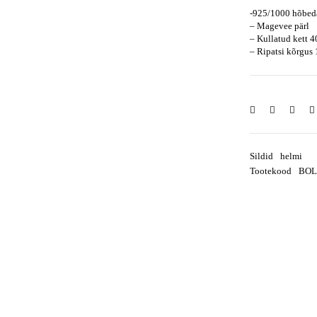
-925/1000 hõbeda
– Magevee pärl
– Kullatud kett 
– Ripatsi kõrgus
Sildid
helmi
Tootekood
BOL