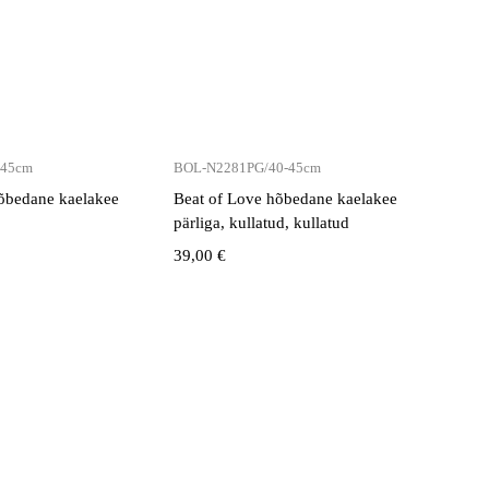
-45cm
BOL-N2281PG/40-45cm
õbedane kaelakee
Beat of Love hõbedane kaelakee
pärliga, kullatud, kullatud
39,00
€