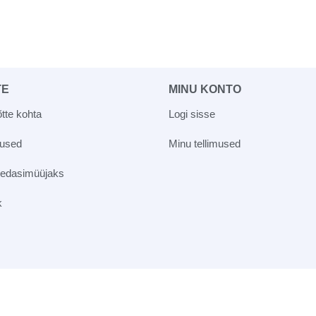
TE
MINU KONTO
tte kohta
Logi sisse
vused
Minu tellimused
 edasimüüjaks
k