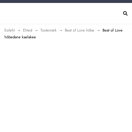
Esileht
Ehted
Tootemärk
Beat of Love hõbe
Beat of Love
hõbedane kaelakee