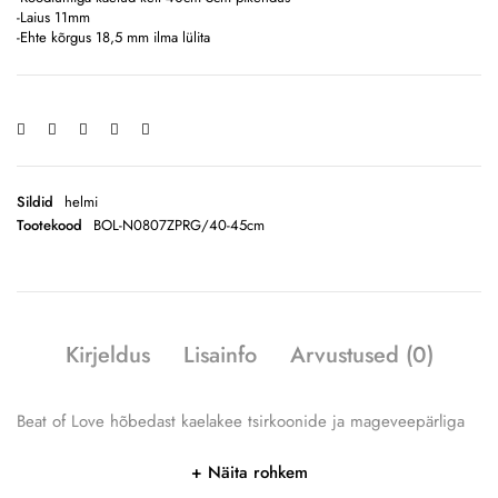
-Laius 11mm
-Ehte kõrgus 18,5 mm ilma lülita
Sildid
helmi
Tootekood
BOL-N0807ZPRG/40-45cm
Kirjeldus
Lisainfo
Arvustused (0)
Beat of Love hõbedast kaelakee tsirkoonide ja mageveepärliga
Näita rohkem