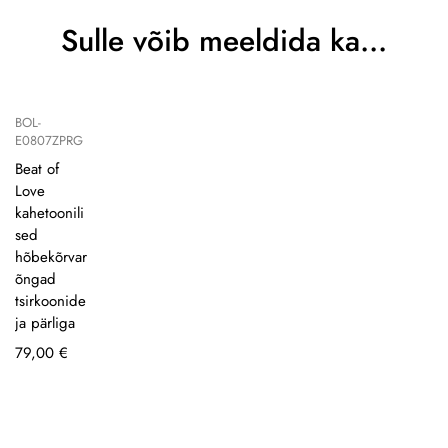
Sulle võib meeldida ka…
BOL-
E0807ZPRG
Beat of
Love
kahetoonili
sed
hõbekõrvar
õngad
tsirkoonide
ja pärliga
79,00
€