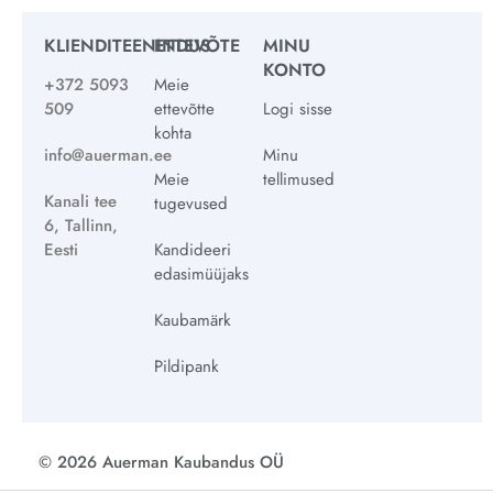
KLIENDITEENINDUS
ETTEVÕTE
MINU
KONTO
+372 5093
Meie
509
ettevõtte
Logi sisse
kohta
info@auerman.ee
Minu
Meie
tellimused
Kanali tee
tugevused
6, Tallinn,
Eesti
Kandideeri
edasimüüjaks
Kaubamärk
Pildipank
© 2026 Auerman Kaubandus OÜ