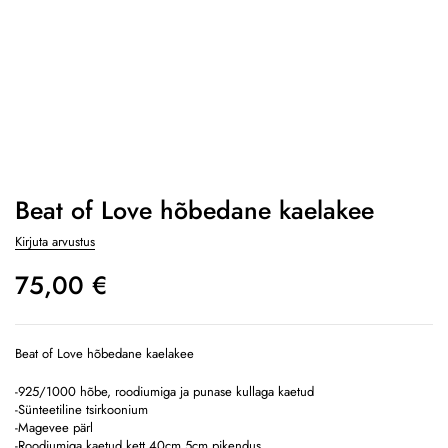
Beat of Love hõbedane kaelakee
Kirjuta arvustus
75,00
€
Beat of Love hõbedane kaelakee
-925/1000 hõbe, roodiumiga ja punase kullaga kaetud
-Sünteetiline tsirkoonium
-Magevee pärl
-Roodiumiga kaetud kett 40cm 5cm pikendus