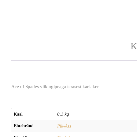
K
Ace of Spades viikingipeaga terasest kaelakee
0,1 kg
Kaal
Ehtebränd
Pik-Äss