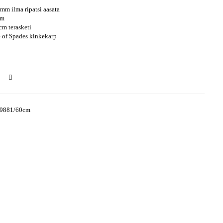
mm ilma ripatsi aasata
mm
cm terasketi
 of Spades kinkekarp
-9881/60cm