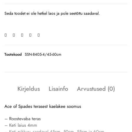
Seda toodet ei ole hetkel laos ja pole seetõttu saadaval.
Tootekood
SSN-8405-4/45-60cm
Kirjeldus
Lisainfo
Arvustused (0)
Ace of Spades terasest kaelakee soomus
– Roostevaba teras
– Keti laius 4mm
– Keti pikkus: saadaval 45cm, 50cm, 55cm ja 60cm