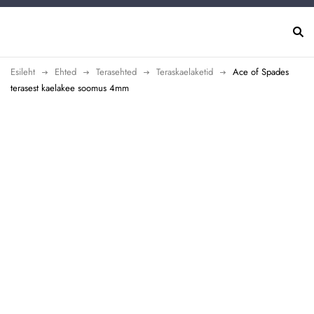
Esileht
Ehted
Terasehted
Teraskaelaketid
Ace of Spades
terasest kaelakee soomus 4mm
Uus