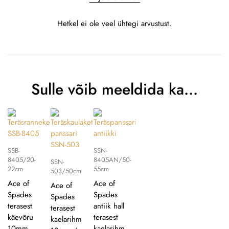
Hetkel ei ole veel ühtegi arvustust.
Sulle võib meeldida ka…
SSB-
SSN-
8405/20-
8405AN/50-
SSN-
22cm
55cm
503/50cm
Ace of
Ace of
Ace of
Spades
Spades
Spades
terasest
antiik hall
terasest
käevõru
terasest
kaelarihm
10mm
kaelarihm