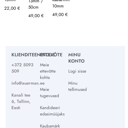
13mm /
10mm
50cm
22,00
€
49,00
€
49,00
€
KLIENDITEENINDUS
ETTEVÕTE
MINU
KONTO
+372 5093
Meie
509
ettevõtte
Logi sisse
kohta
info@auerman.ee
Minu
Meie
tellimused
Kanali tee
tugevused
6, Tallinn,
Eesti
Kandideeri
edasimüüjaks
Kaubamärk