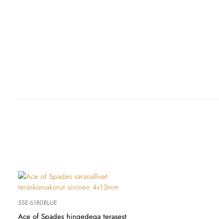
SSE-6180BLUE
Ace of Spades hingedega terasest