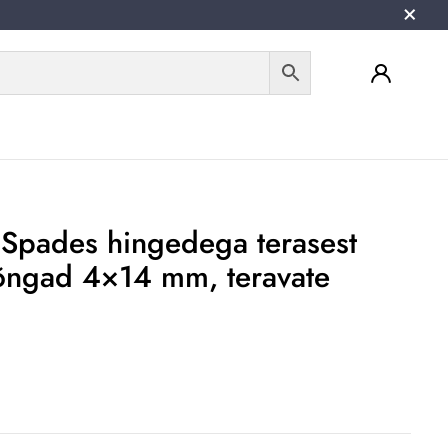
 Spades hingedega terasest
õngad 4×14 mm, teravate