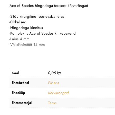
Ace of Spades hingedega terasest kõrvarõngad
-316L kirurgiline roostevaba teras
-Okkalised
-Hingedega kinnitus
-Komplektis Ace of Spades kinkepakend
-Laius 4 mm
-Välisläbimõõt 14 mm
0,05 kg
Kaal
Ehtebränd
Pik-Äss
Ehetüüp
Kõrvarõngad
Ehtematerjal
Teras