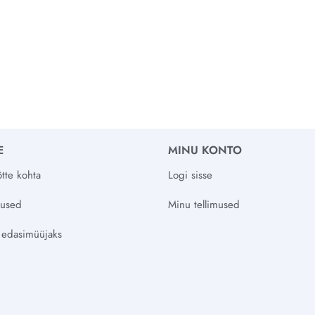
E
MINU KONTO
tte kohta
Logi sisse
vused
Minu tellimused
 edasimüüjaks