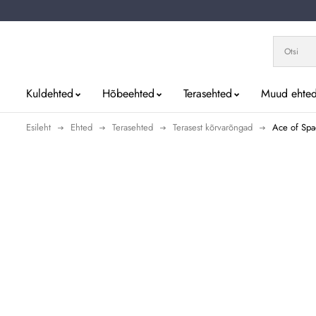
Kuldehted
Hõbeehted
Terasehted
Muud ehte
Esileht
Ehted
Terasehted
Terasest kõrvarõngad
Ace of Spa
Uus