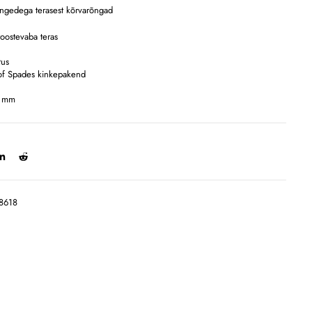
ngedega terasest kõrvarõngad
roostevaba teras
tus
of Spades kinkepakend
4 mm
8618