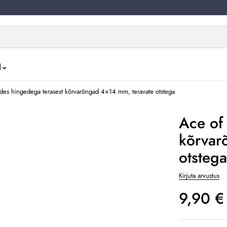
d
des hingedega terasest kõrvarõngad 4×14 mm, teravate otstega
Ace of
kõrvar
otstega
Kirjuta arvustus
9,90
€