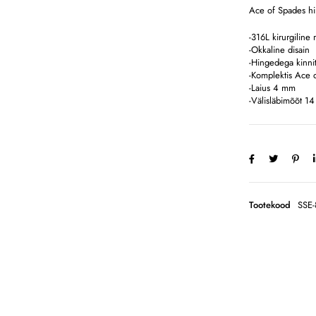
Ace of Spades hi
-316L kirurgiline 
-Okkaline disain
-Hingedega kinni
-Komplektis Ace 
-Laius 4 mm
-Välisläbimõõt 1
Tootekood
SSE-