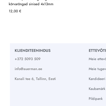
kõrvarõngad sinised 4x13mm
12,00
€
KLIENDITEENINDUS
ETTEVÕT
+372 5093 509
Meie ettevõ
info@auerman.ee
Meie tuge
Kanali tee 6, Tallinn, Eesti
Kandideeri
Kaubamärk
Pildipank