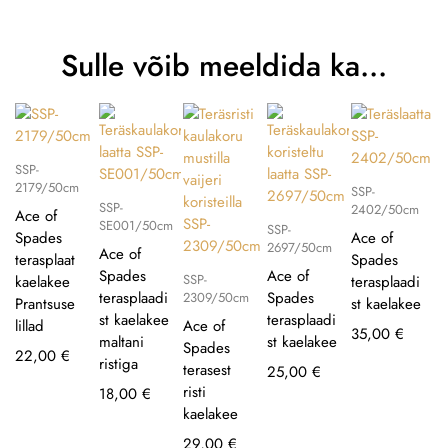
Sulle võib meeldida ka…
SSP-
2179/50cm
SSP-
SSP-
2402/50cm
Ace of
SE001/50cm
SSP-
Spades
Ace of
2697/50cm
Ace of
terasplaat
Spades
Spades
Ace of
SSP-
kaelakee
terasplaadi
terasplaadi
Spades
2309/50cm
Prantsuse
st kaelakee
st kaelakee
terasplaadi
lillad
Ace of
35,00
€
maltani
st kaelakee
Spades
22,00
€
ristiga
terasest
25,00
€
risti
18,00
€
kaelakee
29,00
€