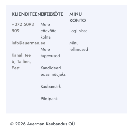
KLIENDITEENINDUS
ETTEVÕTE
MINU
KONTO
+372 5093
Meie
509
ettevõtte
Logi sisse
kohta
info@auerman.ee
Minu
Meie
tellimused
Kanali tee
tugevused
6, Tallinn,
Eesti
Kandideeri
edasimüüjaks
Kaubamärk
Pildipank
© 2026 Auerman Kaubandus OÜ