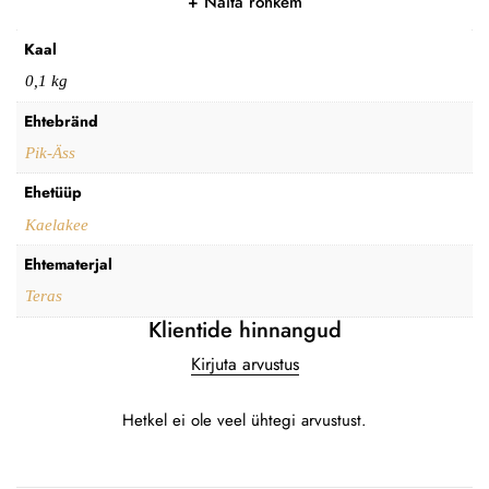
Näita rohkem
Kaal
0,1 kg
Ehtebränd
Pik-Äss
Ehetüüp
Kaelakee
Ehtematerjal
Teras
Klientide hinnangud
Kirjuta arvustus
Hetkel ei ole veel ühtegi arvustust.