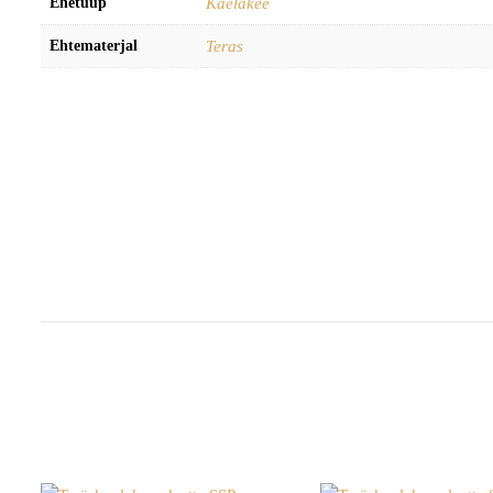
Ehetüüp
Kaelakee
Ehtematerjal
Teras