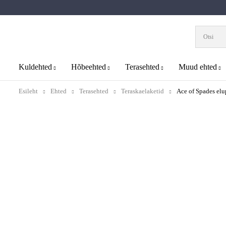
Kuldehted
Hõbeehted
Terasehted
Muud ehted
Esileht
Ehted
Terasehted
Teraskaelaketid
Ace of Spades elu
Uus