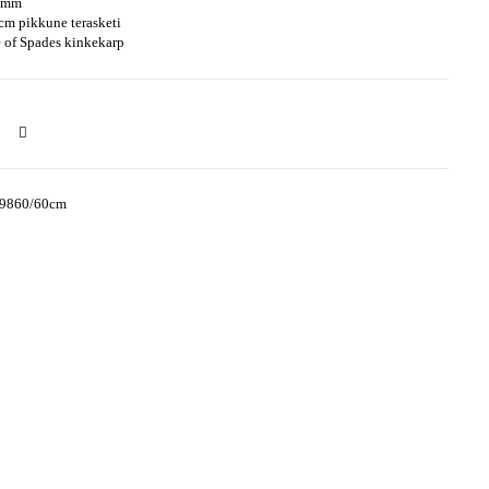
0 mm
cm pikkune terasketi
 of Spades kinkekarp
-9860/60cm