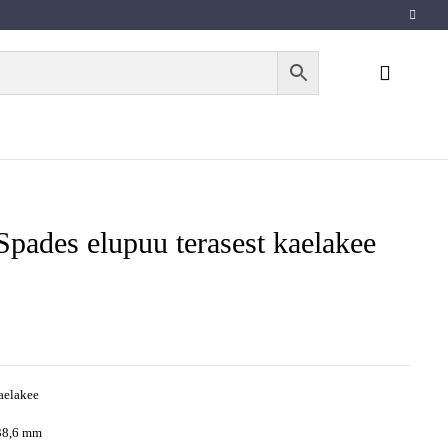
Spades elupuu terasest kaelakee
aelakee
 38,6 mm