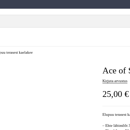
puu terasest kaelakee
Ace of 
Kirjuta arvustus
25,00
€
Elupuu terasest k
– Ehte läbimõõt