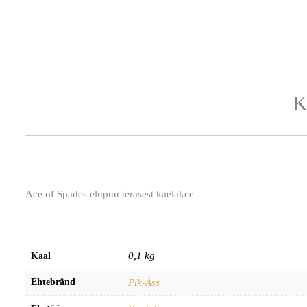
K
Ace of Spades elupuu terasest kaelakee
0,1 kg
Kaal
Ehtebränd
Pik-Äss