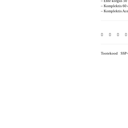
– Ehte kõrgus 5
– Komplektis 60 
– Komplektis Ace
Tootekood
SSP