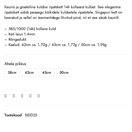
Kaunis ja graatsiline kuldne ripatskett 14k kollasest kullast. See elegantne
ripatsikett sobib peaaegu kõikidele kuldsetele ripatsitele. Singapuri kett on
keeratud ja sellel on teemantidega lihvitud pind, nii et see särab kaunilt.
– 585/1000 (14k) kollane kuld
– Keti laius 1,4mm
– Rõngaslukk
– Kaalud: 42cm ca. 1,70g / 45cm ca. 1,77g / 50cm ca. 1,95g
Ahela pikkus
38cm
42cm
45cm
50cm
Tootekood
SIDD25