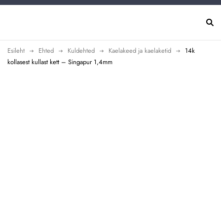
Esileht
Ehted
Kuldehted
Kaelakeed ja kaelaketid
14k
kollasest kullast kett – Singapur 1,4mm