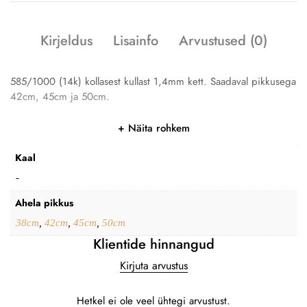
Kirjeldus
Lisainfo
Arvustused (0)
585/1000 (14k) kollasest kullast 1,4mm kett. Saadaval pikkusega
42cm, 45cm ja 50cm.
Näita rohkem
Kaal
-
Ahela pikkus
38cm
,
42cm
,
45cm
,
50cm
Klientide hinnangud
Kirjuta arvustus
Hetkel ei ole veel ühtegi arvustust.