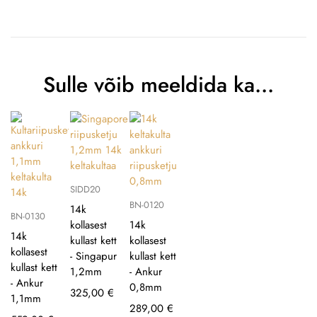
Sulle võib meeldida ka…
SIDD20
BN-0120
14k
BN-0130
kollasest
14k
14k
kullast kett
kollasest
kollasest
- Singapur
kullast kett
kullast kett
1,2mm
- Ankur
- Ankur
0,8mm
325,00
€
1,1mm
289,00
€