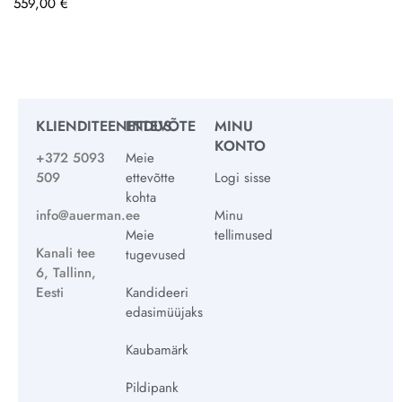
559,00
€
KLIENDITEENINDUS
ETTEVÕTE
MINU
KONTO
+372 5093
Meie
509
ettevõtte
Logi sisse
kohta
info@auerman.ee
Minu
Meie
tellimused
Kanali tee
tugevused
6, Tallinn,
Eesti
Kandideeri
edasimüüjaks
Kaubamärk
Pildipank