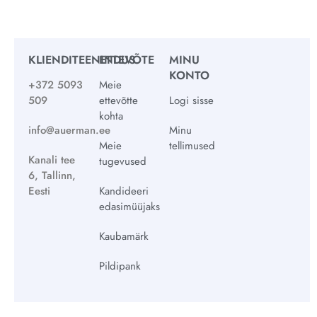
KLIENDITEENINDUS
ETTEVÕTE
MINU
KONTO
+372 5093
Meie
509
ettevõtte
Logi sisse
kohta
info@auerman.ee
Minu
Meie
tellimused
Kanali tee
tugevused
6, Tallinn,
Eesti
Kandideeri
edasimüüjaks
Kaubamärk
Pildipank