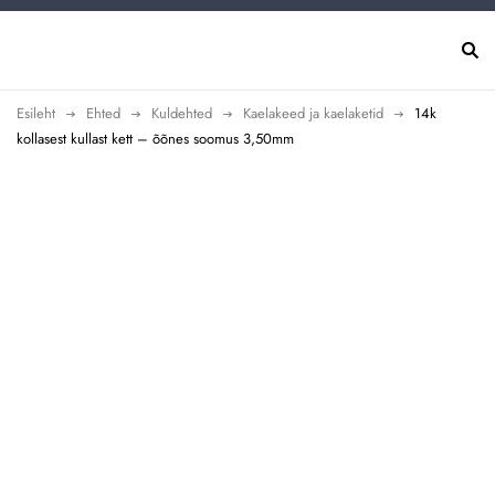
Esileht
Ehted
Kuldehted
Kaelakeed ja kaelaketid
14k
kollasest kullast kett – õõnes soomus 3,50mm