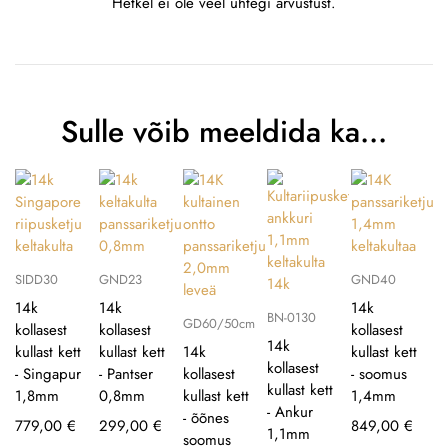
Hetkel ei ole veel ühtegi arvustust.
Sulle võib meeldida ka…
SIDD30
GND23
GND40
14k
14k
14k
BN-0130
GD60/50cm
kollasest
kollasest
kollasest
14k
kullast kett
kullast kett
14k
kullast kett
kollasest
- Singapur
- Pantser
kollasest
- soomus
kullast kett
1,8mm
0,8mm
kullast kett
1,4mm
- Ankur
- õõnes
779,00
€
299,00
€
849,00
€
1,1mm
soomus