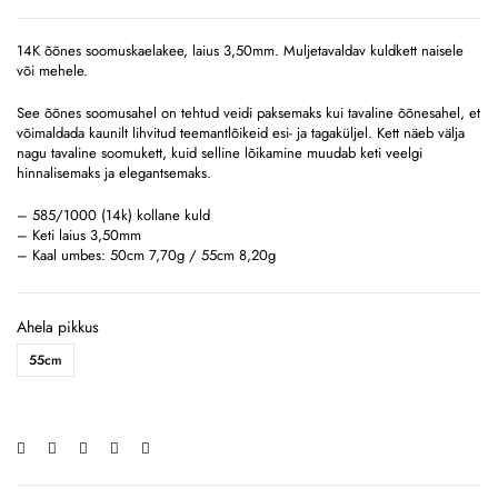
14K õõnes soomuskaelakee, laius 3,50mm. Muljetavaldav kuldkett naisele
või mehele.
See õõnes soomusahel on tehtud veidi paksemaks kui tavaline õõnesahel, et
võimaldada kaunilt lihvitud teemantlõikeid esi- ja tagaküljel. Kett näeb välja
nagu tavaline soomukett, kuid selline lõikamine muudab keti veelgi
hinnalisemaks ja elegantsemaks.
– 585/1000 (14k) kollane kuld
– Keti laius 3,50mm
– Kaal umbes: 50cm 7,70g / 55cm 8,20g
Ahela pikkus
55cm