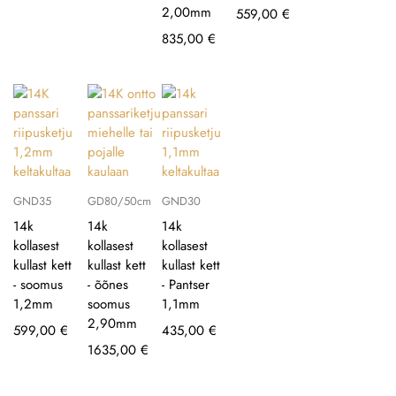
2,00mm
559,00
€
835,00
€
GND35
GD80/50cm
GND30
14k
14k
14k
kollasest
kollasest
kollasest
kullast kett
kullast kett
kullast kett
- soomus
- õõnes
- Pantser
1,2mm
soomus
1,1mm
2,90mm
599,00
€
435,00
€
1635,00
€