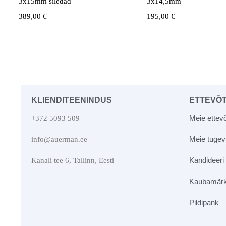
3x15mm siledad
3x14,5mm
389,00
€
195,00
€
KLIENDITEENINDUS
ETTEVÕ
Meie ettevõ
+372 5093 509
Meie tuge
info@auerman.ee
Kandideeri
Kanali tee 6, Tallinn, Eesti
Kaubamär
Pildipank