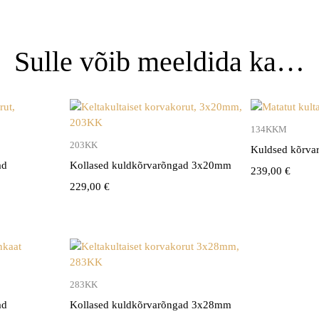
Sulle võib meeldida ka…
134KKM
203KK
Kuldsed kõrv
ad
Kollased kuldkõrvarõngad 3x20mm
239,00
€
229,00
€
283KK
ad
Kollased kuldkõrvarõngad 3x28mm