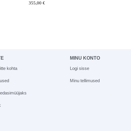
355,00
€
TE
MINU KONTO
tte kohta
Logi sisse
vused
Minu tellimused
 edasimüüjaks
k