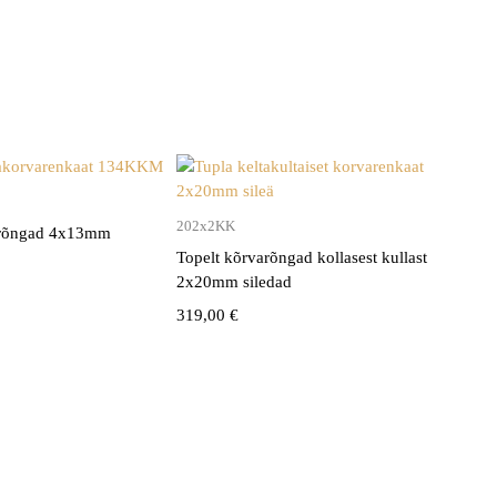
202x2KK
arõngad 4x13mm
Topelt kõrvarõngad kollasest kullast
2x20mm siledad
319,00
€