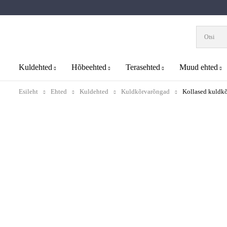
Kuldehted
Hõbeehted
Terasehted
Muud ehted
Esileht
Ehted
Kuldehted
Kuldkõrvarõngad
Kollased kuld