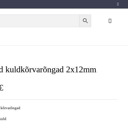
ed kuldkõrvarõngad 2x12mm
€
 kõrvarõngad
kuld