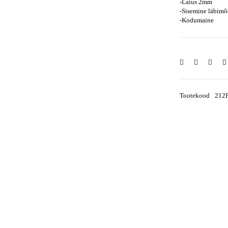
-Laius 2mm
-Sisemine läbim
-Kodumaine
Tootekood
212