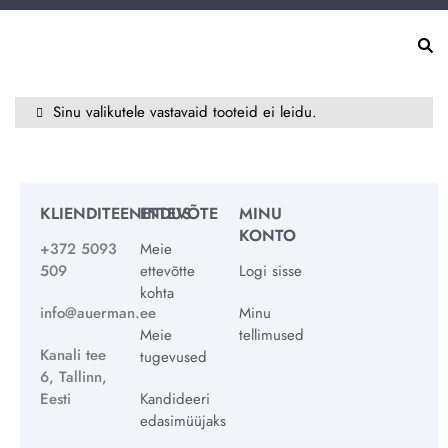
Sinu valikutele vastavaid tooteid ei leidu.
KLIENDITEENINDUS
ETTEVÕTE
MINU
KONTO
+372 5093
Meie
509
ettevõtte
Logi sisse
kohta
info@auerman.ee
Minu
Meie
tellimused
Kanali tee
tugevused
6, Tallinn,
Eesti
Kandideeri
edasimüüjaks