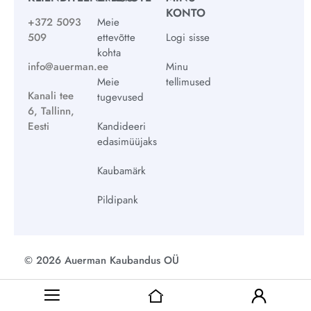
KONTO
+372 5093
Meie
509
ettevõtte
Logi sisse
kohta
info@auerman.ee
Minu
Meie
tellimused
Kanali tee
tugevused
6, Tallinn,
Eesti
Kandideeri
edasimüüjaks
Kaubamärk
Pildipank
© 2026 Auerman Kaubandus OÜ