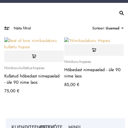
Sorteeri
Uuemad
Näita filtrid
Nimikoru-hopeaa
Nimikoru-kullattua-hopeaa
Hõbedast nimepaelad - üle 90
Kullatud hõbedast nimepaelad
nime laos
- üle 90 nime laos
85,00
€
75,00
€
KLIENDITEENINDUS
ETTEVÕTE
MINU