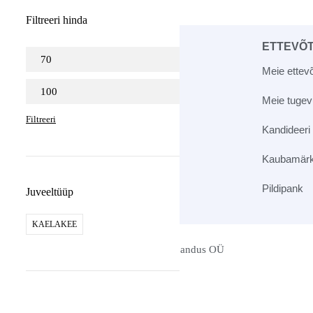
Filtreeri hinda
KLIENDITEENINDUS
ETTEVÕ
Meie ettevõ
+372 5093 509
Meie tuge
info@auerman.ee
Filtreeri
Kandideeri
Kanali tee 6, Tallinn, Eesti
Kaubamär
Pildipank
Juveeltüüp
KAELAKEE
© 2026 Auerman Kaubandus OÜ
Materijal