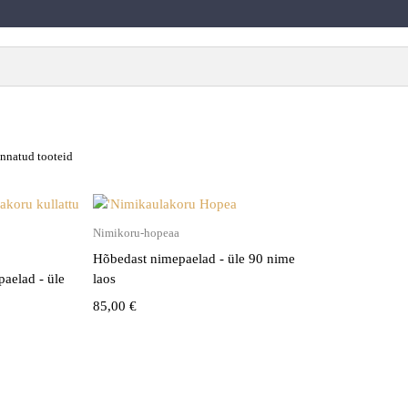
innatud tooteid
Vali
Nimikoru-hopeaa
Hõbedast nimepaelad - üle 90 nime
aelad - üle
laos
85,00
€