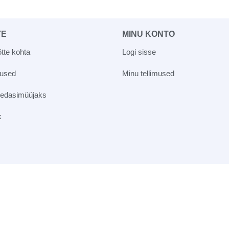
TE
MINU KONTO
tte kohta
Logi sisse
vused
Minu tellimused
 edasimüüjaks
k