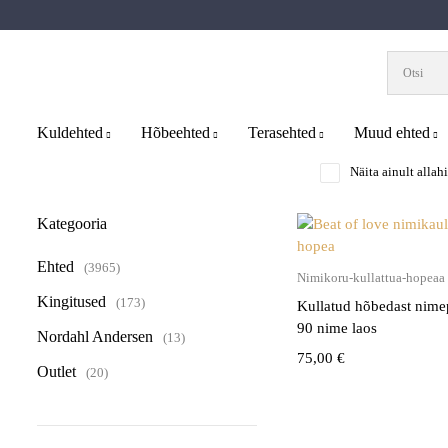
Kuldehted
Hõbeehted
Terasehted
Muud ehted
Näita ainult allah
Kategooria
Ehted
(3965)
Vali
Nimikoru-kullattua-hopeaa
Kingitused
(173)
Kullatud hõbedast nimep
90 nime laos
Nordahl Andersen
(13)
75,00
€
Outlet
(20)