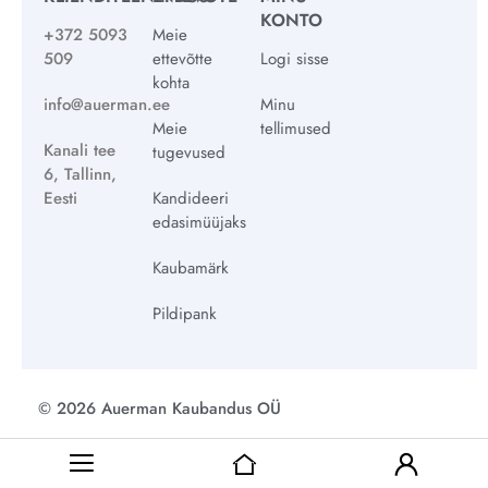
KONTO
+372 5093
Meie
509
ettevõtte
Logi sisse
kohta
info@auerman.ee
Minu
Meie
tellimused
Kanali tee
tugevused
6, Tallinn,
Eesti
Kandideeri
edasimüüjaks
Kaubamärk
Pildipank
© 2026 Auerman Kaubandus OÜ