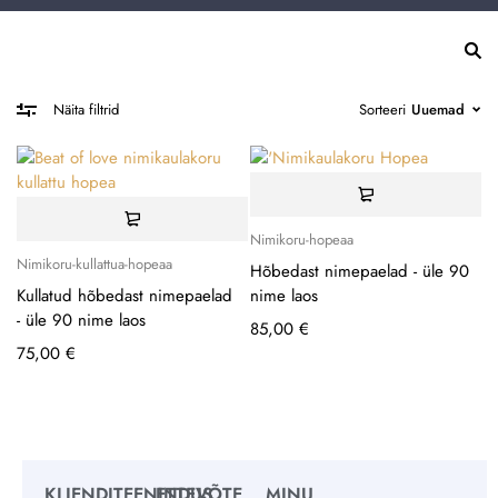
Sorteeri
Uuemad
Näita filtrid
Nimikoru-hopeaa
Nimikoru-kullattua-hopeaa
Hõbedast nimepaelad - üle 90
Kullatud hõbedast nimepaelad
nime laos
- üle 90 nime laos
85,00
€
75,00
€
KLIENDITEENINDUS
ETTEVÕTE
MINU