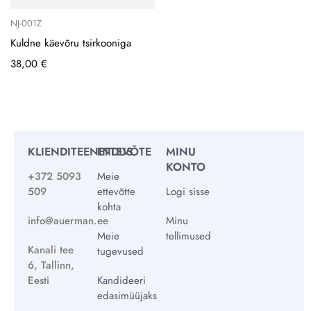
NJ-001Z
Kuldne käevõru tsirkooniga
38,00
€
KLIENDITEENINDUS
ETTEVÕTE
MINU
KONTO
+372 5093
Meie
509
ettevõtte
Logi sisse
kohta
info@auerman.ee
Minu
Meie
tellimused
Kanali tee
tugevused
6, Tallinn,
Eesti
Kandideeri
edasimüüjaks