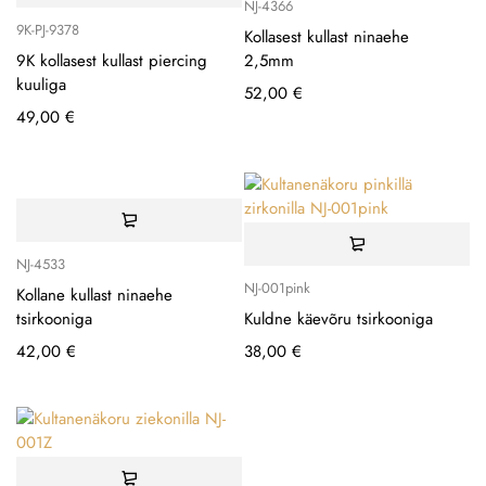
NJ-4366
9K-PJ-9378
Kollasest kullast ninaehe
9K kollasest kullast piercing
2,5mm
kuuliga
52,00
€
49,00
€
NJ-4533
NJ-001pink
Kollane kullast ninaehe
tsirkooniga
Kuldne käevõru tsirkooniga
42,00
€
38,00
€