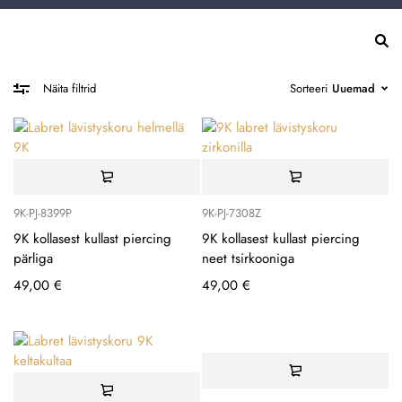
Sorteeri
Uuemad
Näita filtrid
9K-PJ-8399P
9K-PJ-7308Z
9K kollasest kullast piercing
9K kollasest kullast piercing
pärliga
neet tsirkooniga
49,00
€
49,00
€